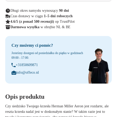
Długi okres namysłu wynoszący
90 dni
Czas dostawy w ciągu
1–5 dni roboczych
4.6/5
(z ponad 500 recenzji)
op TrustPilot
Darmowa wysyłka
w obrębie NL & BE
Czy możemy ci pomóc?
Jesteśmy dostępni od poniedziałku do piątku w godzinach
09:00 - 17:00.
+31850609871
info@offeco.nl
Opis produktu
Czy siedzisko Twojego krzesła Herman Miller Aeron jest rozdarte, ale
reszta krzesła nadal jest w doskonałym stanie? W takim razie jest to