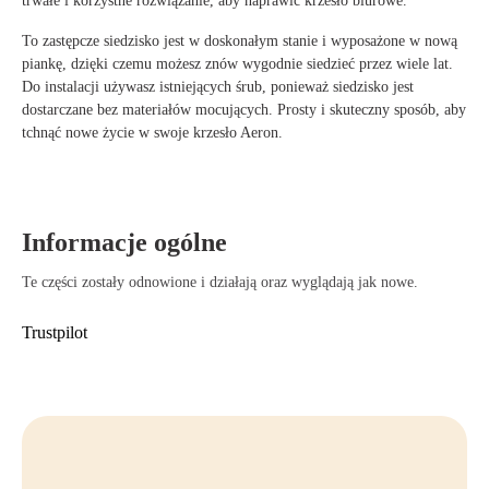
trwałe i korzystne rozwiązanie, aby naprawić krzesło biurowe.
To zastępcze siedzisko jest w doskonałym stanie i wyposażone w nową
piankę, dzięki czemu możesz znów wygodnie siedzieć przez wiele lat.
Do instalacji używasz istniejących śrub, ponieważ siedzisko jest
dostarczane bez materiałów mocujących. Prosty i skuteczny sposób, aby
tchnąć nowe życie w swoje krzesło Aeron.
Informacje ogólne
Te części zostały odnowione i działają oraz wyglądają jak nowe.
Trustpilot