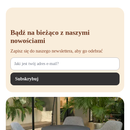
Directie hoekbureau
Wil je een luxe en representatief hoekbureau voor kantoor kopen? Dan
is een directie hoekbureau de juiste keuze. Deze bureaus hebben een
Bądź na bieżąco z naszymi
luxueuze afwerking en zijn vaak ruimer van formaat, zodat je
nowościami
voldoende ruimte hebt om te werken en gasten te ontvangen. Dit maakt
een directie hoekbureau uitermate geschikt voor managers,
Zapisz się do naszego newslettera, aby go odebrać
leidinggevenden of iedereen die waarde hecht aan een representatieve
werkomgeving.
Voordelen van een hoekbureau
Subskrybuj
Een hoekbureau combineert slim design met optimaal gebruiksgemak
en is daardoor ideaal voor iedere werkplek. Of je nu een hoekbureau
zoekt omdat je een professioneel kantoor inricht of thuis een efficiënte
werkplek wilt creëren, met het juiste bureau in de hoek haal je meer uit
je ruimte én je werkdag. Hieronder ontdek je de belangrijkste voordelen
van een hoekbureau:
Maximale benutting van de ruimte: een hoekbureau past perfect in
een hoek, waardoor je elke vierkante meter efficiënt gebruikt en geen