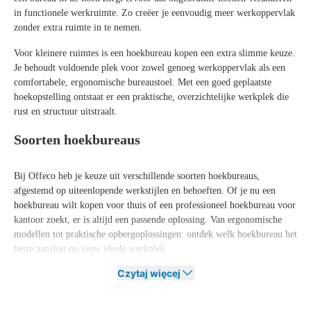
in functionele werkruimte. Zo creëer je eenvoudig meer werkoppervlak
zonder extra ruimte in te nemen.
Voor kleinere ruimtes is een hoekbureau kopen een extra slimme keuze.
Je behoudt voldoende plek voor zowel genoeg werkoppervlak als een
comfortabele, ergonomische bureaustoel. Met een goed geplaatste
hoekopstelling ontstaat er een praktische, overzichtelijke werkplek die
rust en structuur uitstraalt.
Soorten hoekbureaus
Bij Offeco heb je keuze uit verschillende soorten hoekbureaus,
afgestemd op uiteenlopende werkstijlen en behoeften. Of je nu een
hoekbureau wilt kopen voor thuis of een professioneel hoekbureau voor
kantoor zoekt, er is altijd een passende oplossing. Van ergonomische
modellen tot praktische opbergoplossingen: ontdek welk hoekbureau het
beste aansluit op jouw ideale werkplek.
Czytaj więcej
Zit-sta-hoekbureau
Een zit-sta-hoekbureau biedt maximale flexibiliteit tijdens het werken.