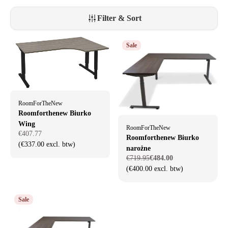
postawy podczas pracy i stylowego wyglądu.
Filter & Sort
Sale
RoomForTheNew
Roomforthenew Biurko
Wing
RoomForTheNew
€407.77
Roomforthenew Biurko
(€337.00 excl. btw)
narożne
€719.95
€484.00
(€400.00 excl. btw)
Sale