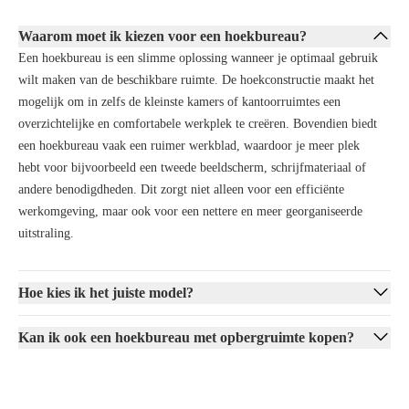
Dankzij de elektrische of handmatige verstelling wissel je eenvoudig
tussen
zittend en staand werken
, wat bijdraagt aan een betere houding
Waarom moet ik kiezen voor een hoekbureau?
en meer energie gedurende de dag. De hoekopstelling zorgt daarnaast
Een hoekbureau is een slimme oplossing wanneer je optimaal gebruik
voor extra werkruimte, ideaal voor meerdere schermen, documenten of
wilt maken van de beschikbare ruimte. De hoekconstructie maakt het
accessoires.
mogelijk om in zelfs de kleinste kamers of kantoorruimtes een
Hoekbureau met lades
overzichtelijke en comfortabele werkplek te creëren. Bovendien biedt
een hoekbureau vaak een ruimer werkblad, waardoor je meer plek
Wil je een hoekbureau kopen met extra opbergruimte? Dan is een
hebt voor bijvoorbeeld een tweede beeldscherm, schrijfmateriaal of
hoekbureau met lades een slimme keuze. Je hebt al je spullen zoals
andere benodigdheden. Dit zorgt niet alleen voor een efficiënte
documenten en kantoorartikelen direct binnen handbereik, waardoor je
werkomgeving, maar ook voor een nettere en meer georganiseerde
werkplek netjes en georganiseerd blijft. Dit type bureau hoek is perfect
uitstraling.
voor wie efficiënt en overzichtelijk wil werken.
Tweedehands hoekbureau
Hoe kies ik het juiste model?
Een tweedehands hoekbureau kopen is een duurzame én
budgetvriendelijke optie. Door te kiezen voor een
refurbished bureau
,
Kan ik ook een hoekbureau met opbergruimte kopen?
al dan niet een zit-sta-hoekbureau, bespaar je kosten en draag je bij aan
een circulaire economie. Bij Offeco worden alle bureaus grondig
gecontroleerd en opgeknapt, zodat je profiteert van kwaliteit en
betrouwbaarheid voor de lange termijn.