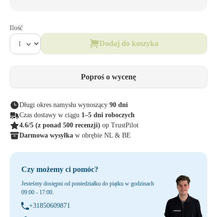
Ilość
Dodaj do koszyka
Poproś o wycenę
Długi okres namysłu wynoszący
90 dni
Czas dostawy w ciągu
1–5 dni roboczych
4.6/5
(z ponad 500 recenzji)
op TrustPilot
Darmowa wysyłka
w obrębie NL & BE
Czy możemy ci pomóc?
Jesteśmy dostępni od poniedziałku do piątku w godzinach
09:00 - 17:00.
+31850609871