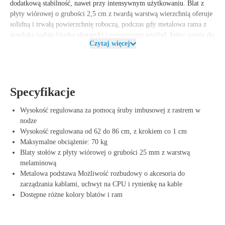
dodatkową stabilność
, nawet przy intensywnym użytkowaniu.
Blat z
płyty wiórowej o grubości 2,5 cm z twardą warstwą wierzchnią
oferuje
solidną i trwałą powierzchnię roboczą, podczas gdy
metalowa rama z
powłoką
nadaje biurku
elegancki i nowoczesny wygląd
, który pasuje do
Czytaj więcej
każdej przestrzeni biurowej.
Roomforthenew Hoekbureau Plus
jest dostępny w
różnych kolorach i
rozmiarach
, dzięki czemu możesz go dopasować do swojej aranżacji
biurowej. To biurko spełnia
normy BHP dla pracy siedzącej
, co
Specyfikacje
przyczynia się do zdrowej postawy podczas pracy i wydajności w ciągu
dnia pracy.
Wysokość regulowana za pomocą śruby imbusowej z rastrem w
nodze
Zalety biurka Roomforthenew Hoekbureau
Wysokość regulowana od 62 do 86 cm, z krokiem co 1 cm
Maksymalne obciążenie: 70 kg
Ergonomicznie regulowane – Regulacja wysokości od 62 do 86 cm
Blaty stołów z płyty wiórowej o grubości 25 mm z warstwą
dla optymalnego komfortu pracy
melaminową
Elastyczna konfiguracja narożna – Nadaje się do ustawienia zarówno
Metalowa podstawa Możliwość rozbudowy o akcesoria do
po lewej, jak i prawej stronie
zarządzania kablami, uchwyt na CPU i rynienkę na kable
Solidna i trwała konstrukcja – Deska wiórowa o grubości 2,5 cm z
Dostępne różne kolory blatów i ram
twardą warstwą wierzchnią oraz metalowa rama
Profesjonalny wygląd – Nadaje się do każdej przestrzeni roboczej, od
biura po miejsce do pracy w domu