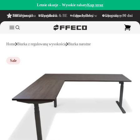
Letnie okazje – Wysokie rabaty
Kup teraz
4.6/5
z ponad 500 recenzji
na TrustPilot
Darmowa wysyłka
w obrębie NL & BE
Czas dostawy w ciągu
1–5 dni roboczych
Długi okres namysłu wynoszący
90 dni
Home
Biurka z regulowaną wysokością
Biurka narożne
Sale