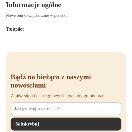
Zgodność z normami BHP – Spełnia normy pracy siedzącej
Informacje ogólne
Wszechstronne kolory i rozmiary – Dostosowuje się do różnych
stylów biurowych
Nowe biurko zapakowane w pudełku.
Trustpilot
Bądź na bieżąco z naszymi
nowościami
Zapisz się do naszego newslettera, aby go odebrać
Subskrybuj