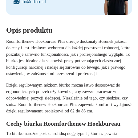
info@offeco.nl
Opis produktu
Roomforthenew Hoekbureau Plus
oferuje
doskonały stosunek jakości
do ceny
i jest idealnym wyborem dla każdej przestrzeni roboczej, która
poszukuje zarówno
funkcjonalności
, jak i
profesjonalnego wyglądu
. To
biurko jest idealne dla stanowisk pracy potrzebujących
elastycznej
konfiguracji narożnej
i nadaje się zarówno do
lewego
, jak i
prawego
ustawienia, w zależności od przestrzeni i preferencji.
Dzięki
regulowanym nóżkom
biurko można łatwo dostosować do
ergonomicznych potrzeb użytkownika, aby zawsze pracować w
odpowiedniej pozycji siedzącej. Niezależnie od tego, czy siedzisz, czy
stoisz,
Roomforthenew Hoekbureau Plus
zapewnia komfort i wydajność
dzięki
regulowanemu projektowi od 62 do 86 cm
.
Cechy biurka Roomforthenew Hoekbureau
To biurko narożne posiada
solidną nogę typu T
, która zapewnia