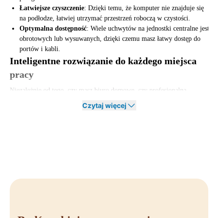
Łatwiejsze czyszczenie
: Dzięki temu, że komputer nie znajduje się
na podłodze, łatwiej utrzymać przestrzeń roboczą w czystości.
Optymalna dostępność
: Wiele uchwytów na jednostki centralne jest
obrotowych lub wysuwanych, dzięki czemu masz łatwy dostęp do
portów i kabli.
Inteligentne rozwiązanie do każdego miejsca
pracy
Niezależnie od tego, czy masz biuro domowe, czy profesjonalną
przestrzeń roboczą, uchwyt na jednostkę centralną pomaga stworzyć
Czytaj więcej
czystą i efektywną przestrzeń roboczą. Montując lub zawieszając
jednostkę komputerową, pracujesz w sposób bardziej ergonomiczny i
zapobiegasz niepotrzebnym uszkodzeniom sprzętu.
Dodatkowo uchwyt na jednostkę centralną przyczynia się do
nowoczesnego wyglądu biura, utrzymując kable w porządku i
zapewniając, że biurko zawsze wygląda schludnie.
Zamów uchwyt na jednostkę centralną w
Offeco