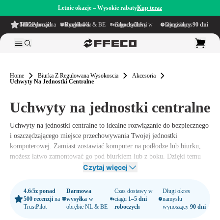
Letnie okazje – Wysokie rabaty
Kup teraz
4.6/5
z ponad 500 recenzji
na TrustPilot
Darmowa wysyłka
w obrębie NL & BE
Czas dostawy w ciągu
1–5 dni roboczych
Długi okres namysłu wynoszący
90 dni
Home
Biurka Z Regulowana Wysokoscia
Akcesoria
Uchwyty Na Jednostki Centralne
Uchwyty na jednostki centralne
Uchwyty na jednostki centralne to idealne rozwiązanie do bezpiecznego
i oszczędzającego miejsce przechowywania Twojej jednostki
komputerowej. Zamiast zostawiać komputer na podłodze lub biurku,
możesz łatwo zamontować go pod biurkiem lub z boku. Dzięki temu
zapobiegasz gromadzeniu się kurzu, minimalizujesz plątaninę kabli i
Czytaj więcej
tworzysz schludne, uporządkowane miejsce pracy.
4.6/5
z ponad
Darmowa
Czas dostawy w
Długi okres
500 recenzji
na
wysyłka
w
ciągu
1–5 dni
namysłu
TrustPilot
obrębie NL & BE
roboczych
wynoszący
90 dni