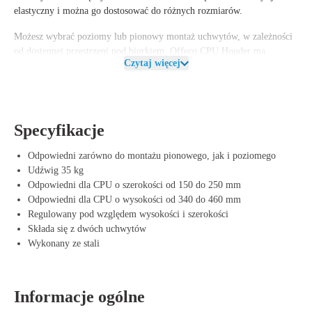
elastyczny i można go dostosować do różnych rozmiarów.
Możesz wybrać poziomy lub pionowy montaż uchwytów, w zależności
od dostępnej przestrzeni pod biurkiem. Offeco CPU Houder ma
Czytaj więcej
nośność 35 kg, co sprawia, że nadaje się zarówno do kompaktowych,
jak i większych komputerów stacjonarnych. Produkt wykonany jest z
trwałej stali, co zapewnia solidny i niezawodny montaż.
Zalety Offeco CPU Houder
Specyfikacje
Oszczędność miejsca – Uchwyty wieszają komputer i tworzą więcej
Odpowiedni zarówno do montażu pionowego, jak i poziomego
przestrzeni roboczej na biurku.
Udźwig 35 kg
Regulacja – Odpowiedni dla różnych CPU o szerokości 150-250 mm
Odpowiedni dla CPU o szerokości od 150 do 250 mm
i wysokości 340-460 mm.
Odpowiedni dla CPU o wysokości od 340 do 460 mm
Możliwość montażu poziomego i pionowego – Dostosowuje się do
Regulowany pod względem wysokości i szerokości
Twoich preferencji i dostępnej przestrzeni.
Składa się z dwóch uchwytów
Nośność 35 kg – Nadaje się zarówno do małych, jak i większych
Wykonany ze stali
komputerów stacjonarnych.
Trwały materiał – Wykonany z mocnej stali dla długiej żywotności.
Informacje ogólne