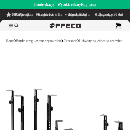
Letnie okazje – Wysokie rabaty
Kup teraz
4.6/5
z ponad 500 recenzji
na TrustPilot
Darmowa wysyłka
w obrębie NL & BE
Czas dostawy w ciągu
1–5 dni roboczych
Długi okres namysłu wynoszący
90 dni
Home
Biurka z regulowaną wysokością
Akcesoria
Uchwyty na jednostki centralne