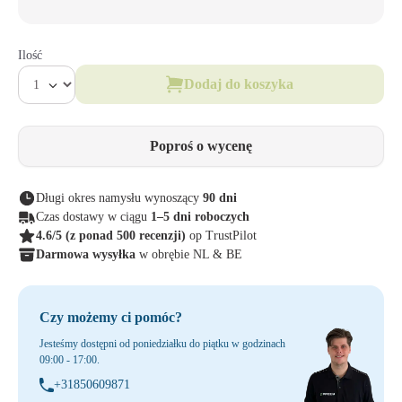
Ilość
Dodaj do koszyka
Poproś o wycenę
Długi okres namysłu wynoszący
90 dni
Czas dostawy w ciągu
1–5 dni roboczych
4.6/5
(z ponad 500 recenzji)
op TrustPilot
Darmowa wysyłka
w obrębie NL & BE
Czy możemy ci pomóc?
Jesteśmy dostępni od poniedziałku do piątku w godzinach
09:00 - 17:00.
+31850609871