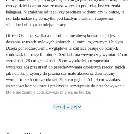
rzeczy, dzięki czemu zawsze masz wszystko pod ręką, bez wrażenia
bałaganu. Niezależnie od tego, czy pracujesz w domu czy w biurze, ta
szuflada nadaje się do użytku pod każdym biurkiem i zapewnia
schludne i efektywne miejsce pracy.
Offeco Osobista Szuflada
ma solidną metalową konstrukcję i jest
dostępna w trzech stylowych kolorach:
aluminium
,
czarnym
i
białym
.
Dzięki ponadczasowemu wyglądowi ta szuflada pasuje do różnych
środowisk biurowych i biurek. Szuflada ma
wewnętrzny wymiar
32 cm
szerokości
,
26 cm głębokości
i
5 cm wysokości
, co zapewnia
wystarczającą przestrzeń do przechowywania osobistych rzeczy, takich
jak notatki, przybory do pisania czy małe akcesoria.
Zewnętrzny
wymiar
to
39,5 cm szerokości
,
29,5 cm głębokości
i
9 cm wysokości
,
co stanowi kompaktowe i praktyczne rozwiązanie do przechowywania,
które nie zajmuje dodatkowego miejsca na biurku.
Właściwości Offeco Osobistej Szuflady
Czytaj więcej
Wymiary
:
Zewnętrzny wymiar
szuflady to
39,5 cm szerokości
,
29,5
cm głębokości
i
9 cm wysokości
, podczas gdy
wewnętrzny wymiar
to
32 cm szerokości
,
26 cm głębokości
i
5 cm wysokości
.
Materiał
: Wykonane z wysokiej jakości
metalu
dla solidnej i trwałej