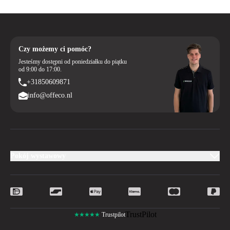
Czy możemy ci pomóc?
Jesteśmy dostępni od poniedziałku do piątku
od 9:00 do 17:00.
+31850609871
info@offeco.nl
Pokój wystawowy
TrustPilot
★★★★★
Trustpilot