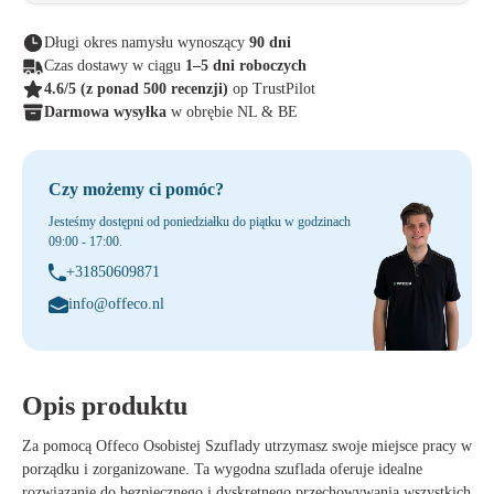
Długi okres namysłu wynoszący
90 dni
Czas dostawy w ciągu
1–5 dni roboczych
4.6/5
(z ponad 500 recenzji)
op TrustPilot
Darmowa wysyłka
w obrębie NL & BE
Czy możemy ci pomóc?
Jesteśmy dostępni od poniedziałku do piątku w godzinach
09:00 - 17:00.
+31850609871
info@offeco.nl
Opis produktu
Za pomocą
Offeco Osobistej Szuflady
utrzymasz swoje miejsce pracy w
porządku i zorganizowane. Ta wygodna szuflada oferuje idealne
rozwiązanie do bezpiecznego i dyskretnego przechowywania wszystkich