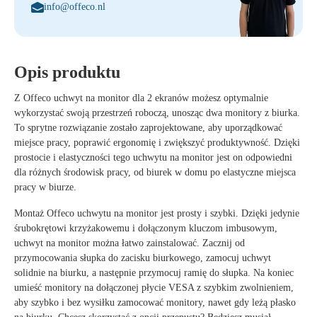
info@offeco.nl
Opis produktu
Z
Offeco uchwyt na monitor dla 2 ekranów
możesz optymalnie
wykorzystać swoją przestrzeń roboczą, unosząc dwa monitory z biurka.
To sprytne rozwiązanie zostało zaprojektowane, aby uporządkować
miejsce pracy, poprawić ergonomię i zwiększyć produktywność. Dzięki
prostocie i elastyczności tego uchwytu na monitor jest on odpowiedni
dla różnych środowisk pracy, od biurek w domu po elastyczne miejsca
pracy w biurze.
Montaż
Offeco uchwytu na monitor
jest prosty i szybki. Dzięki jedynie
śrubokrętowi krzyżakowemu
i
dołączonym kluczom imbusowym
,
uchwyt na monitor można łatwo zainstalować. Zacznij od
przymocowania słupka do
zacisku biurkowego
, zamocuj uchwyt
solidnie na biurku, a następnie przymocuj ramię do słupka. Na koniec
umieść monitory na dołączonej
płycie VESA z szybkim zwolnieniem
,
aby szybko i bez wysiłku zamocować monitory, nawet gdy leżą płasko