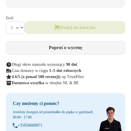
Ilość
Dodaj do koszyka
Poproś o wycenę
Długi okres namysłu wynoszący
90 dni
Czas dostawy w ciągu
1–5 dni roboczych
4.6/5
(z ponad 500 recenzji)
op TrustPilot
Darmowa wysyłka
w obrębie NL & BE
Czy możemy ci pomóc?
Jesteśmy dostępni od poniedziałku do piątku w godzinach
09:00 - 17:00.
+31850609871