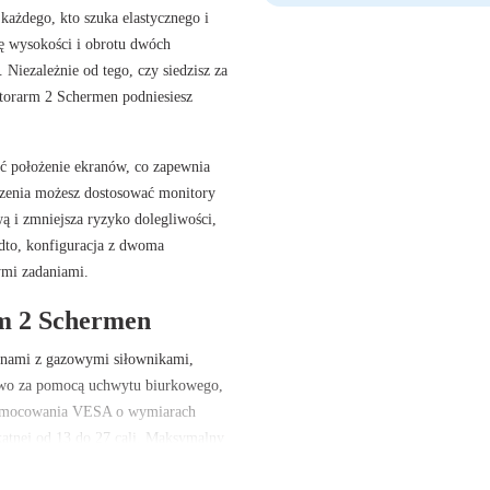
każdego, kto szuka elastycznego i
ę wysokości i obrotu dwóch
Niezależnie od tego, czy siedzisz za
torarm 2 Schermen
podniesiesz
 położenie ekranów, co zapewnia
idzenia możesz dostosować monitory
wą i zmniejsza ryzyko dolegliwości,
adto, konfiguracja z dwoma
ymi zadaniami.
m 2 Schermen
onami z gazowymi siłownikami,
atwo za pomocą
uchwytu biurkowego
,
mocowania VESA
o wymiarach
kątnej od
13 do 27 cali
.
Maksymalny
iększości standardowych ekranów.