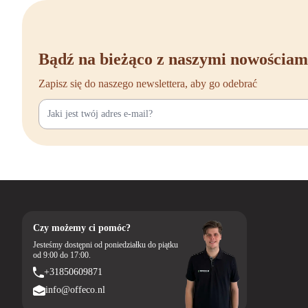
większości monitorów.
Łatwa instalacja: Uchwyt biurkowy ułatwia szybki i prosty montaż, b
uchwytami.
Bądź na bieżąco z naszymi nowościam
Zapisz się do naszego newslettera, aby go odebrać
Czy możemy ci pomóc?
Jesteśmy dostępni od poniedziałku do piątku
od 9:00 do 17:00.
+31850609871
info@offeco.nl