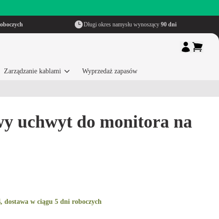
roboczych
Długi okres namysłu wynoszący
90 dni
Zarządzanie kablami
Wyprzedaż zapasów
y uchwyt do monitora na
, dostawa w ciągu 5 dni roboczych