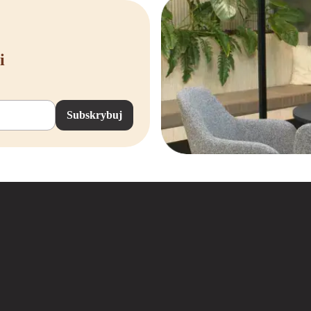
ez komplikacji z złożonymi
i
Subskrybuj