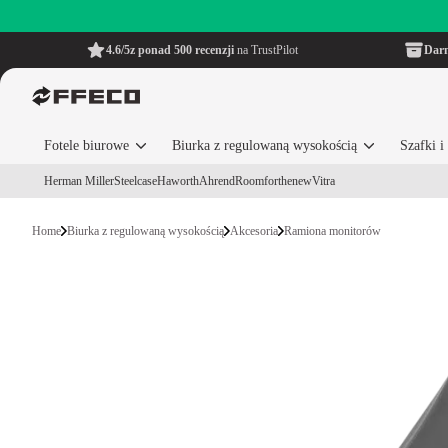
4.6/5
z ponad 500 recenzji
na TrustPilot
Dar
Fotele biurowe
Biurka z regulowaną wysokością
Szafki 
Herman Miller
Steelcase
Haworth
Ahrend
Roomforthenew
Vitra
Home
Biurka z regulowaną wysokością
Akcesoria
Ramiona monitorów