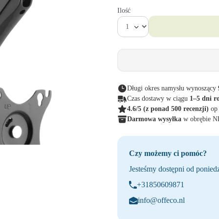
Ilość
Długi okres namysłu wynoszący
Czas dostawy w ciągu
1–5 dni r
4.6/5
(z ponad 500 recenzji)
op
Darmowa wysyłka
w obrębie 
Czy możemy ci pomóc?
Jesteśmy dostępni od poniedz
+31850609871
info@offeco.nl