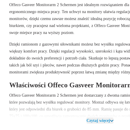
Offeco Gasveer Monitorarm 2 Schermen
jest idealnym rozwiązaniem dla 
ergonomicznego miejsca pracy. Ten uchwyt na monitory ułatwia regulacj
monitorów, dzięki czemu zawsze możesz znaleźć idealną pozycję roboczą. 
biurkiem, czy pracujesz nad wieloma projektami, z
Offeco Gasveer Moni
swoje miejsce pracy na wyższy poziom.
Dzięki ramionom z gazowymi siłownikami możesz bez wysiłku regulować
większy komfort pracy. Dzięki regulacji wysokości, szerokości i kąta w
dokładnie do swoich preferencji i potrzeb ciała. Skutkuje to lepszą posta
takich jak ból szyi i pleców, nawet podczas dłuższych godzin pracy. Pon
monitorami zwiększa produktywność poprzez łatwą zmianę między różn
Właściwości Offeco Gasveer Monitorar
Offeco Gasveer Monitorarm 2 Schermen
jest dostarczany z dwoma rami
które pozwalają bez wysiłku regulować monitory. Montaż odbywa się ł
który jest odpowiedni dla biurek o grubości do
85 mm
. Ramię pasuje do
75x75
i
100x100
, co umożliwia zamontowanie dwóch monitorów o prze
Czytaj więcej
udźwig na ramie
wynosi
6,5 kg
, co czyni ten uchwyt odpowiednim dla w