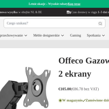
Letnie okazje – Wysokie rabaty
Kup teraz
mowa wysyłka
w obrębie NL & BE
Czas dostawy w ciągu
1–5 dni 
i przechowywanie
Meble designerskie
Gaming
Spotkania
Offeco Gazow
2 ekrany
€105.00
(€86.78 bez VAT)
W magazynie
Zamówione dziś