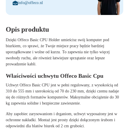
info@offeco.nl
Opis produktu
Dzięki
Offeco Basic CPU Holder
umieścisz swój komputer pod
biurkiem, co sprawi, że Twoje miejsce pracy będzie bardziej
uporządkowane i wolne od kurzu. To zapewnia nie tylko
więcej
swobody ruchu
, ale również
łatwiejsze sprzątanie
oraz
lepsze
prowadzenie kabli
.
Właściwości uchwytu Offeco Basic Cpu
Uchwyt
Offeco Basic CPU
jest w pełni regulowany, z wysokością od
310 do 555 mm
i szerokością od
70 do 230 mm
, dzięki czemu nadaje
się do różnych formatów komputerów.
Maksymalne obciążenie do 30
kg
zapewnia solidne i bezpieczne zawieszenie.
Aby zapobiec zarysowaniom i drganiom, uchwyt wyposażony jest w
ochronne nakładki
. Montaż jest prosty dzięki dołączonym śrubom i
odpowiedni dla blatów biurek od
2 cm grubości
.