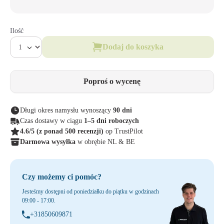
Ilość
Dodaj do koszyka
Poproś o wycenę
Długi okres namysłu wynoszący
90 dni
Czas dostawy w ciągu
1–5 dni roboczych
4.6/5
(z ponad 500 recenzji)
op TrustPilot
Darmowa wysyłka
w obrębie NL & BE
Czy możemy ci pomóc?
Jesteśmy dostępni od poniedziałku do piątku w godzinach
09:00 - 17:00.
+31850609871