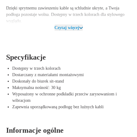
Dzięki sprytnemu zawieszeniu kable są schludnie ukryte, a Twoja
podłoga pozostaje wolna. Dostępny w
trzech kolorach
dla stylowego
wyglądu.
Czytaj więcej
Zalety uchwytu Offeco Basic Cpu
Więcej miejsca do pracy – Stwórz uporządkowane i profesjonalne
miejsce pracy.
Lepsze prowadzenie kabli – Zapewnia schludny i
Specyfikacje
uporządkowany wygląd.
Chroni przed kurzem i brudem – Mniej
konserwacji i dłuższa żywotność komputera.
Łatwy montaż – Szybki
Dostępny w trzech kolorach
montaż pod każde biurko od 2 cm grubości.
Trwały i solidny – Nadaje
Dostarczany z materiałami montażowymi
się do różnych formatów komputerów i obciążenia do 30 kg.
Doskonały do biurek sit-stand
Maksymalna nośność: 30 kg
Wyposażony w ochronne podkładki przeciw zarysowaniom i
wibracjom
Zapewnia uporządkowaną podłogę bez luźnych kabli
Informacje ogólne