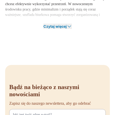
chcesz efektywnie wykorzystać przestrzeń. W nowoczesnym
środowisku pracy, gdzie minimalizm i porządek stają się coraz
ważniejsze, szuflada biurkowa pomaga stworzyć zorganizowaną i
produktywną przestrzeń roboczą.
Czytaj więcej
Dodatkowo dobrze zorganizowana szuflada oszczędza czas poświęcony
na szukanie przedmiotów. Wszystko, czego potrzebujesz, masz pod
ręką, co pozwala Ci w pełni skupić się na pracy.
Zamów szufladę biurkową w Offeco
Chcesz uczynić swoje miejsce pracy bardziej efektywnym i zawsze
utrzymywać porządek na biurku? Szuflada biurkowa to idealne
rozwiązanie. W Offeco oferujemy różne szuflady biurkowe, które
pasują do różnych stylów biurek i potrzeb roboczych.
Masz pytania lub potrzebujesz porady na temat odpowiedniej szuflady
Bądź na bieżąco z naszymi
biurkowej do Twojej sytuacji? Skontaktuj się z nami. Chętnie
nowościami
pomożemy Ci wybrać najlepszą opcję do zorganizowanego i
funkcjonalnego miejsca pracy!
Zapisz się do naszego newslettera, aby go odebrać