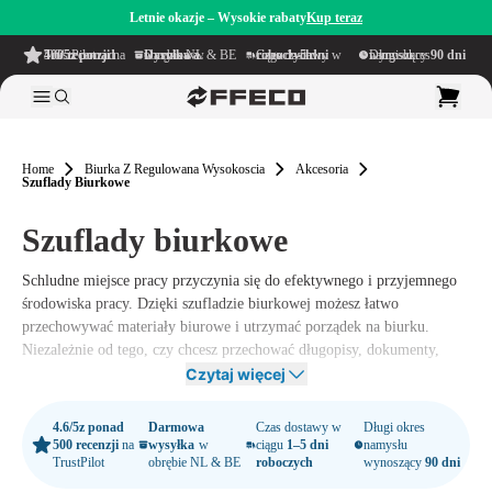
Letnie okazje – Wysokie rabaty
Kup teraz
4.6/5
z ponad 500 recenzji
na TrustPilot
Darmowa wysyłka
w obrębie NL & BE
Czas dostawy w ciągu
1–5 dni roboczych
Długi okres namysłu wynoszący
90 dni
Home
Biurka Z Regulowana Wysokoscia
Akcesoria
Szuflady Biurkowe
Szuflady biurkowe
Schludne miejsce pracy przyczynia się do efektywnego i przyjemnego
środowiska pracy. Dzięki szufladzie biurkowej możesz łatwo
przechowywać materiały biurowe i utrzymać porządek na biurku.
Niezależnie od tego, czy chcesz przechować długopisy, dokumenty,
notatniki czy inne akcesoria, szuflada biurkowa pomoże Ci utrzymać
Czytaj więcej
wszystko w porządku i w zasięgu ręki.
4.6/5
z ponad
Darmowa
Czas dostawy w
Długi okres
500 recenzji
na
wysyłka
w
ciągu
1–5 dni
namysłu
TrustPilot
obrębie NL & BE
roboczych
wynoszący
90 dni