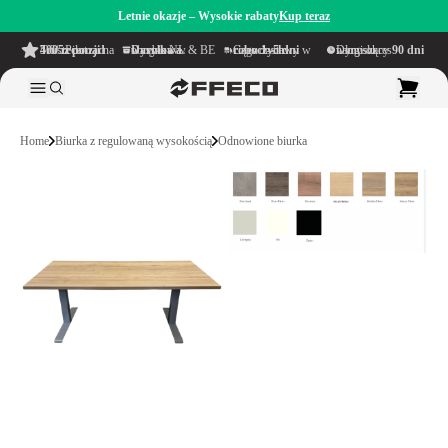
Letnie okazje – Wysokie rabaty
Kup teraz
4.6/5
z ponad 500 recenzji
na TrustPilot
Darmowa wysyłka
w obrębie NL & BE
Czas dostawy w ciągu
1–5 dni roboczych
Długi okres namysłu wynoszący
90 dni
Home
Biurka z regulowaną wysokością
Odnowione biurka