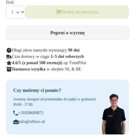
Ilość
Dodaj do koszyka
Poproś o wycenę
Długi okres namysłu wynoszący
90 dni
Czas dostawy w ciągu
1–5 dni roboczych
4.6/5
(z ponad 500 recenzji)
op TrustPilot
Darmowa wysyłka
w obrębie NL & BE
Czy możemy ci pomóc?
Jesteśmy dostępni od poniedziałku do piątku w godzinach
09:00 - 17:00.
+31850609871
info@offeco.nl