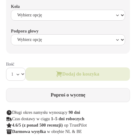
Koła
Podpora głowy
Ilość
Dodaj do koszyka
Poproś o wycenę
Długi okres namysłu wynoszący
90 dni
Czas dostawy w ciągu
1–5 dni roboczych
4.6/5
(z ponad 500 recenzji)
op TrustPilot
Darmowa wysyłka
w obrębie NL & BE