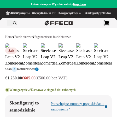
Letnie okazje – Wysokie rabaty
Kup teraz
4.6/5
z ponad 500 recenzji
na TrustPilot
Darmowa wysyłka
w obrębie NL & BE
Czas dostawy w ciągu
1–5 dni roboczych
Długi okres namysłu wynoszący
90 dni
Home
Fotele biurowe
Ergonomiczne fotele biurowe
Sale
Stan
Refurbished
A
€1,230.00
€605.00
(€500.00 bez VAT)
W magazynie
Dostawa w ciągu 5 dni roboczych
Skonfiguruj to
Potrzebujesz pomocy przy składaniu
samodzielnie
zamówienia?