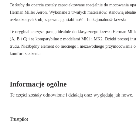
Te śruby do oparcia zostały zaprojektowane specjalnie do mocowania op
Herman Miller Aeron. Wykonane z trwałych materiałów, stanowią idealne
uszkodzonych śrub, zapewniając stabilność i funkcjonalność krzesła.
Te oryginalne części pasują idealnie do klasycznego krzesła Herman Mil
(A, B i C) i są kompatybilne z modelami MK1 i MK2. Dzięki prostej inst
trudu. Niezbędny element do mocnego i niezawodnego przymocowania op
komfort siedzenia.
Informacje ogólne
Te części zostały odnowione i działają oraz wyglądają jak nowe.
Trustpilot