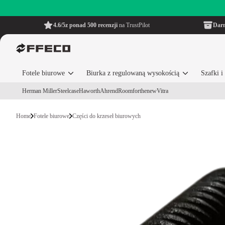
4.6/5
z ponad 500 recenzji
na TrustPilot
Dar
Fotele biurowe
Biurka z regulowaną wysokością
Szafki 
Herman Miller
Steelcase
Haworth
Ahrend
Roomforthenew
Vitra
Home
Fotele biurowe
Części do krzeseł biurowych