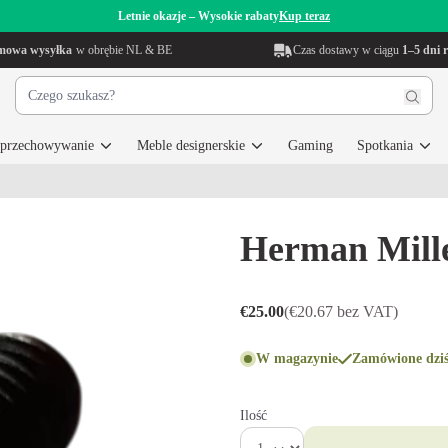
Letnie okazje – Wysokie rabaty
Kup teraz
mowa wysyłka
w obrębie NL & BE
Czas dostawy w ciągu
1–5 dni 
i przechowywanie
Meble designerskie
Gaming
Spotkania
Herman Mill
€25.00
(€20.67 bez VAT)
W magazynie
Zamówione dziś
Ilość