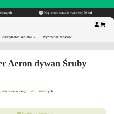
roboczych
Długi okres namysłu wynoszący
90 dni
Zarządzanie kablami
Wyprzedaż zapasów
er Aeron dywan Śruby
, dostawa w ciągu 5 dni roboczych
Dodaj do koszyka