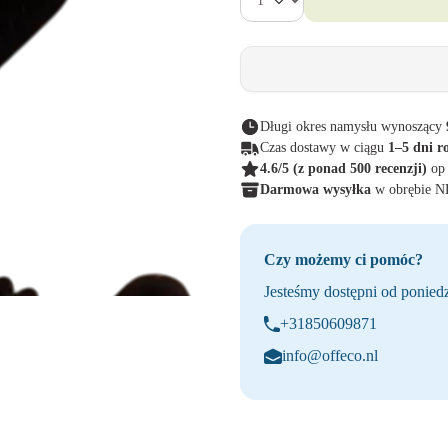
Długi okres namysłu wynoszący
Czas dostawy w ciągu
1–5 dni r
4.6/5
(z ponad 500 recenzji)
op
Darmowa wysyłka
w obrębie 
Czy możemy ci pomóc?
Jesteśmy dostępni od poniedz
+31850609871
info@offeco.nl