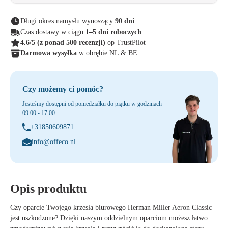
Długi okres namysłu wynoszący
90 dni
Czas dostawy w ciągu
1–5 dni roboczych
4.6/5
(z ponad 500 recenzji)
op TrustPilot
Darmowa wysyłka
w obrębie NL & BE
Czy możemy ci pomóc?
Jesteśmy dostępni od poniedziałku do piątku w godzinach
09:00 - 17:00.
+31850609871
info@offeco.nl
Opis produktu
Czy oparcie Twojego krzesła biurowego Herman Miller Aeron Classic
jest uszkodzone? Dzięki naszym oddzielnym oparciom możesz łatwo