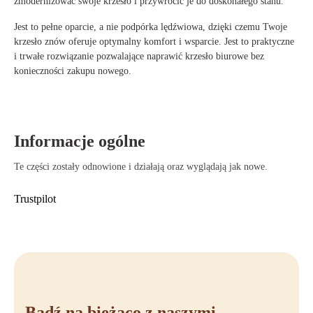
zmodernizować swoje krzesło i przywrócić je do doskonałego stanu.
Jest to pełne oparcie, a nie podpórka lędźwiowa, dzięki czemu Twoje
krzesło znów oferuje optymalny komfort i wsparcie. Jest to praktyczne
i trwałe rozwiązanie pozwalające naprawić krzesło biurowe bez
konieczności zakupu nowego.
Informacje ogólne
Te części zostały odnowione i działają oraz wyglądają jak nowe.
Trustpilot
Bądź na bieżąco z naszymi