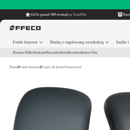
4.6/5
z ponad 500 recenzji
na TrustPilot
Dar
Fotele biurowe
Biurka z regulowaną wysokością
Szafki 
Herman Miller
Steelcase
Haworth
Ahrend
Roomforthenew
Vitra
Home
Fotele biurowe
Części do krzeseł biurowych