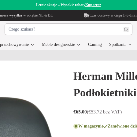
Letnie okazje – Wysokie rabaty
Kup teraz
mowa wysyłka
w obrębie NL & BE
Czas dostawy w ciągu
1–5 dni 
i przechowywanie
Meble designerskie
Gaming
Spotkania
Herman Mill
Podłokietniki
€65.00
(€53.72 bez VAT)
W magazynie
Zamówione dziś