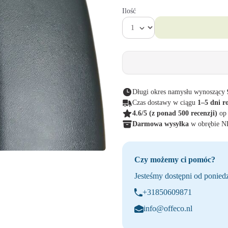
Ilość
Długi okres namysłu wynoszący
Czas dostawy w ciągu
1–5 dni r
4.6/5
(z ponad 500 recenzji)
op
Darmowa wysyłka
w obrębie 
Czy możemy ci pomóc?
Jesteśmy dostępni od poniedz
+31850609871
info@offeco.nl