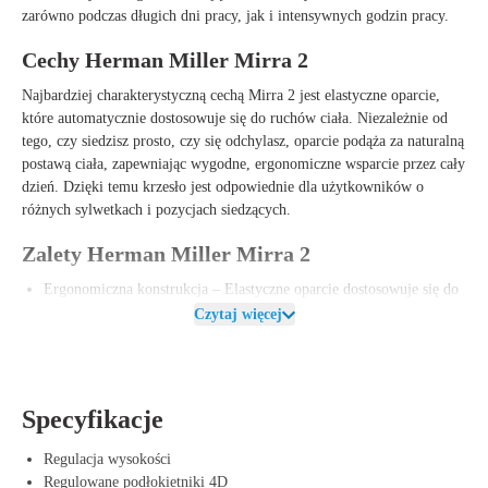
zarówno podczas długich dni pracy, jak i intensywnych godzin pracy.
Cechy Herman Miller Mirra 2
Najbardziej charakterystyczną cechą Mirra 2 jest elastyczne oparcie,
które automatycznie dostosowuje się do ruchów ciała. Niezależnie od
tego, czy siedzisz prosto, czy się odchylasz, oparcie podąża za naturalną
postawą ciała, zapewniając wygodne, ergonomiczne wsparcie przez cały
dzień. Dzięki temu krzesło jest odpowiednie dla użytkowników o
różnych sylwetkach i pozycjach siedzących.
Zalety Herman Miller Mirra 2
Ergonomiczna konstrukcja – Elastyczne oparcie dostosowuje się do
postawy, zapewniając optymalne podparcie pleców.
Czytaj więcej
W pełni regulowane – Od regulacji wysokości po regulowane
podłokietniki 4D, Mirra 2 daje pełną kontrolę nad pozycją siedzącą.
Trwałe i ekologiczne – Wykonane w 45% z materiałów
pochodzących z recyklingu i w 93% nadające się do ponownego
Specyfikacje
przetworzenia.
Mechanizm odchylania i oporu – Krzesło porusza się razem z Tobą, a
Regulacja wysokości
opór odchylenia i blokadę można dostosować dla maksymalnego
Regulowane podłokietniki 4D