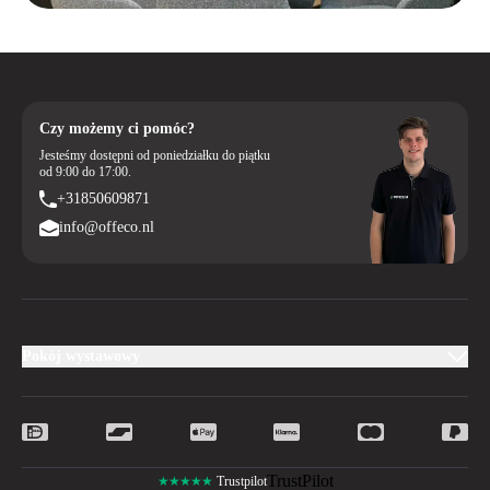
Czy możemy ci pomóc?
Jesteśmy dostępni od poniedziałku do piątku
od 9:00 do 17:00.
+31850609871
info@offeco.nl
Pokój wystawowy
TrustPilot
★★★★★
Trustpilot