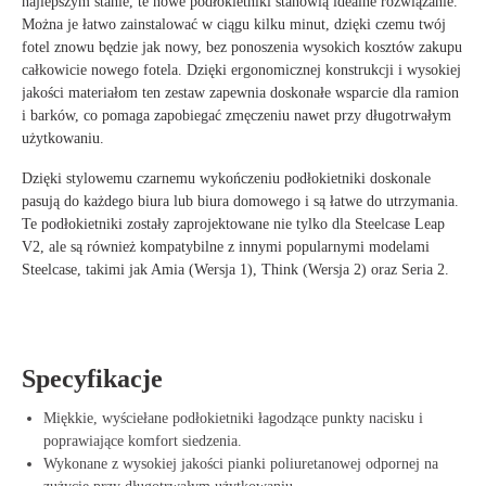
najlepszym stanie, te nowe podłokietniki stanowią idealne rozwiązanie.
Można je łatwo zainstalować w ciągu kilku minut, dzięki czemu twój
fotel znowu będzie jak nowy, bez ponoszenia wysokich kosztów zakupu
całkowicie nowego fotela. Dzięki
ergonomicznej konstrukcji
i
wysokiej
jakości materiałom
ten zestaw zapewnia doskonałe wsparcie dla ramion
i barków, co pomaga zapobiegać zmęczeniu nawet przy długotrwałym
użytkowaniu.
Dzięki stylowemu
czarnemu wykończeniu
podłokietniki doskonale
pasują do każdego biura lub biura domowego i są łatwe do utrzymania.
Te podłokietniki zostały zaprojektowane nie tylko dla Steelcase Leap
V2, ale są również kompatybilne z innymi popularnymi modelami
Steelcase, takimi jak
Amia (Wersja 1)
,
Think (Wersja 2)
oraz
Seria 2
.
Specyfikacje
Miękkie, wyściełane podłokietniki łagodzące punkty nacisku i
poprawiające komfort siedzenia.
Wykonane z wysokiej jakości pianki poliuretanowej odpornej na