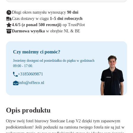
Długi okres namysłu wynoszący
90 dni
Czas dostawy w ciągu
1–5 dni roboczych
4.6/5
(z ponad 500 recenzji)
op TrustPilot
Darmowa wysyłka
w obrębie NL & BE
Czy możemy ci pomóc?
Jesteśmy dostępni od poniedziałku do piątku w godzinach
09:00 - 17:00.
+31850609871
info@offeco.nl
Opis produktu
Ożyw swój
fotel biurowy Steelcase Leap V2
dzięki tym zapasowym
podłokietnikom
! Jeśli poduszki na ramiona twojego fotela nie są już w