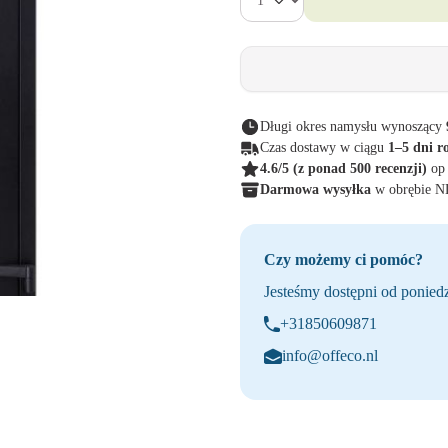
Długi okres namysłu wynoszący
Czas dostawy w ciągu
1–5 dni r
4.6/5
(z ponad 500 recenzji)
op
Darmowa wysyłka
w obrębie 
Czy możemy ci pomóc?
Jesteśmy dostępni od poniedz
+31850609871
info@offeco.nl