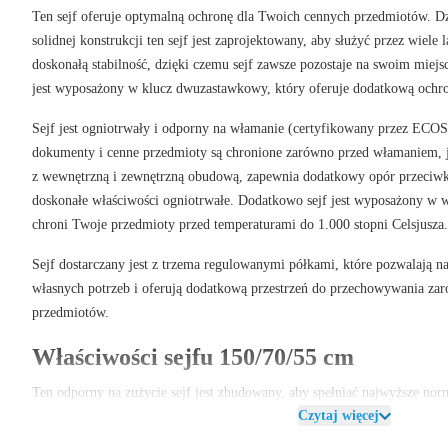
Ten
sejf
oferuje optymalną ochronę
dla Twoich cennych przedmiotów. D
solidnej konstrukcji
ten sejf jest zaprojektowany, aby służyć przez wiele 
doskonałą stabilność
, dzięki czemu sejf zawsze pozostaje na swoim miejsc
jest wyposażony w
klucz dwuzastawkowy
, który oferuje dodatkową och
Sejf jest
ogniotrwały i odporny na włamanie
(certyfikowany przez ECOS
dokumenty i cenne przedmioty są chronione zarówno przed włamaniem, 
z
wewnętrzną i zewnętrzną obudową
, zapewnia dodatkowy opór przeciw
doskonałe właściwości ogniotrwałe. Dodatkowo sejf jest wyposażony w
w
chroni Twoje przedmioty przed temperaturami do 1.000 stopni Celsjusza.
Sejf dostarczany jest z
trzema regulowanymi półkami
, które pozwalają n
własnych potrzeb i oferują dodatkową przestrzeń do przechowywania za
przedmiotów.
Właściwości sejfu 150/70/55 cm
Ten
odporny na zużycie sejf
jest zbudowany, aby spełniać najwyższe nor
Czytaj więcej
konstrukcja
zapewnia optymalną odporność na włamanie, podczas gdy
wa
że Twoje przedmioty pozostają bezpieczne, nawet w ekstremalnych temper