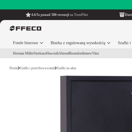
4.6/5
z ponad 500 recenzji
na TrustPilot
Dar
Fotele biurowe
Biurka z regulowaną wysokością
Szafki 
Herman Miller
Steelcase
Haworth
Ahrend
Roomforthenew
Vitra
Home
Szafki i przechowywanie
Szafki na akta