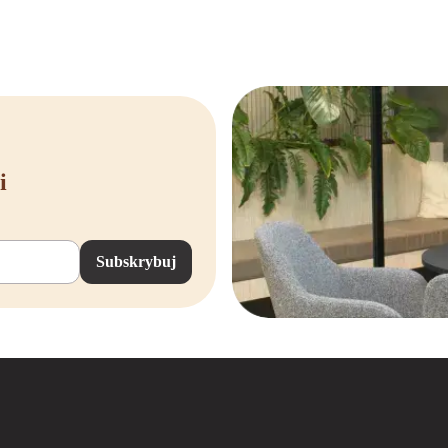
i
Subskrybuj