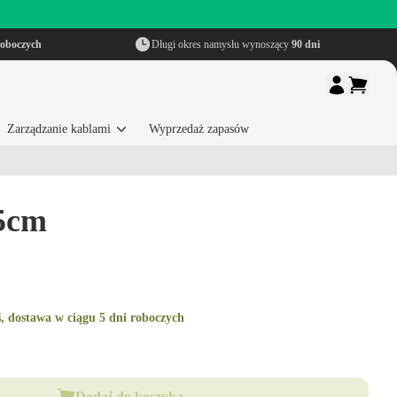
roboczych
Długi okres namysłu wynoszący
90 dni
Zarządzanie kablami
Wyprzedaż zapasów
55cm
, dostawa w ciągu 5 dni roboczych
Dodaj do koszyka