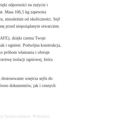
zięki
odporności na zużycie
i
lat. Masa
106,5 kg
zapewnia
u, niezależnie od okoliczności. Sejf
ronę przed niepożądanym otwarciem.
AFE), dzięki czemu Twoje
jak i ogniem.
Podwójna konstrukcja
,
ko próbom włamania i oferuje
arstwę izolacji ogniowej
, która
a dostosowanie wnętrza sejfu do
równo dokumentów, jak i cennych
my bezpieczeństwa.
Podwójna
rstwa izolacji ogniowej
zapewnia,
aturach. Sejf jest zaprojektowany