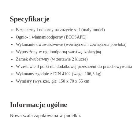
zgodnie z
normami DIN 4102
i oferuje niezawodną ochronę dla ważnyc
Zalety sejfu 150/70/55 cm
Specyfikacje
Odporność na zużycie i solidność – Trwały i odporny na upływ czasu
Bezpieczny i odporny na zużycie sejf (mały model)
Ognio- i włamanioodporny (ECOSAFE)
Doskonała stabilność – Dzięki masie 106,5 kg sejf pozostaje stabilny
Wykonanie dwuwarstwowe (wewnętrzna i zewnętrzna powłoka)
Wyposażony w ognioodporną warstwę izolacyjną
Ogniotrwały i odporny na włamanie – Certyfikowany przez ECOSAF
Zamek dwubarwny (w zestawie 2 klucze)
ogniem i włamaniem.
W zestawie 3 półki dla dodatkowej przestrzeni do przechowywania
Podwójna konstrukcja – Wewnętrzna i zewnętrzna obudowa dla dodat
Wykonany zgodnie z DIN 4102 (waga: 106,5 kg)
Wymiary (wys,szer, gł): 150 x 70 x 55 cm
Warstwa izolacji ogniowej – Chroni przed ekstremalnymi temperatura
Bezpieczny zamek dwuzastawkowy – W zestawie 2 klucze dla dodatk
Informacje ogólne
Regulowane półki – 3 półki dla elastycznego przechowywania i zorga
Nowa szafa zapakowana w pudełku.
Wykonane według DIN 4102 – Spełnia najostrzejsze normy bezpiecz