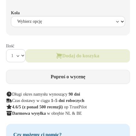
Koła
Ilość
Dodaj do koszyka
Poproś o wycenę
Długi okres namysłu wynoszący
90 dni
Czas dostawy w ciągu
1–5 dni roboczych
4.6/5
(z ponad 500 recenzji)
op TrustPilot
Darmowa wysyłka
w obrębie NL & BE
Czy możemy ci pomóc?