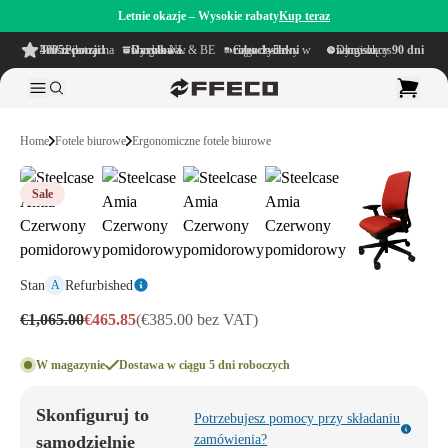
Letnie okazje – Wysokie rabaty
Kup teraz
4.6/5
z ponad 500 recenzji
na TrustPilot
Darmowa wysyłka
w obrębie NL & BE
Czas dostawy w ciągu
1–5 dni roboczych
Długi okres namysłu wynoszący
90 dni
Home
Fotele biurowe
Ergonomiczne fotele biurowe
Sale
Stan
Refurbished
A
€1,065.00
€465.85
(€385.00 bez VAT)
W magazynie
Dostawa w ciągu 5 dni roboczych
Skonfiguruj to
Potrzebujesz pomocy przy składaniu
samodzielnie
zamówienia?