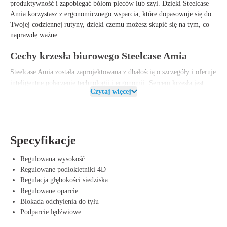
produktywność i zapobiegać bólom pleców lub szyi. Dzięki Steelcase
Amia korzystasz z ergonomicznego wsparcia, które dopasowuje się do
Twojej codziennej rutyny, dzięki czemu możesz skupić się na tym, co
naprawdę ważne.
Cechy krzesła biurowego Steelcase Amia
Steelcase Amia została zaprojektowana z dbałością o szczegóły i oferuje
inteligentne połączenie technologii i ergonomii. Sercem krzesła jest
Czytaj więcej
technologia LiveLumbar, która dynamicznie dopasowuje się do dolnej
części pleców i zapewnia ciągłe wsparcie w odpowiednich miejscach.
Dzięki temu możesz bez obaw zmieniać pozycje pracy bez obaw o
niepożądane punkty nacisku.
Specyfikacje
Ponadto Amia jest wyposażona w regulowane podparcie lędźwiowe
oraz przesuwne siedzisko, co pozwala łatwo dopasować krzesło do
Regulowana wysokość
Twojego wzrostu i indywidualnych preferencji. Komfortowe oparcie
Regulowane podłokietniki 4D
wykorzystuje elastyczne materiały, które dopasowują się do ruchów,
Regulacja głębokości siedziska
wspierając zdrową pozycję siedzącą. W ten sposób korzystasz nie tylko
Regulowane oparcie
z nowoczesnego designu, ale także z niezawodnego i łatwego w użyciu
Blokada odchylenia do tyłu
krzesła biurowego, które skutecznie odciąża plecy i szyję.
Podparcie lędźwiowe