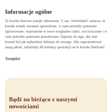
Zalety krzesła biurowego Steelcase Amia
Regulowane podłokietniki, które łatwo dopasowują się do Twojego
Informacje ogólne
ciała i pozycji pracy.
Te krzesła biurowe zostały odnowione. U nas ‘refurbished’ oznacza, że
Technologia LiveLumbar zapewniająca dynamiczne wsparcie przy
krzesła zostały starannie sprawdzone, w razie potrzeby ponownie
każdym ruchu.
tapicerowane, wyposażone w nowe oryginalne części, wyczyszczone i w
razie potrzeby ponownie pomalowane. Dążymy do tego, aby stan
Trwałe materiały o długiej żywotności i przyjazne dla środowiska.
krzeseł był jak najbardziej zbliżony do nowego. Aby zagwarantować
naszą jakość, udzielamy 60 miesięcy gwarancji na te krzesła Steelcase!
Przesuwne siedzisko dla optymalnej i spersonalizowanej pozycji
siedzącej.
Trustpilot
Stylowy design, który nadaje każdemu miejscu pracy profesjonalny
wygląd.
Kup Steelcase Amia
Czy jesteś gotowy, aby przenieść swoje miejsce pracy na wyższy
poziom? Dzięki Steelcase Amia korzystasz z ergonomicznego krzesła
biurowego, które doskonale łączy komfort, funkcjonalność i styl.
Bądź na bieżąco z naszymi
Zamów swoje Steelcase Amia łatwo w Offeco i ciesz się szybką
nowościami
dostawą, przyjazną obsługą i 90-dniowym okresem na zwrot. Jeśli masz
jeszcze pytania, skontaktuj się z nami lub odwiedź nasz sklep