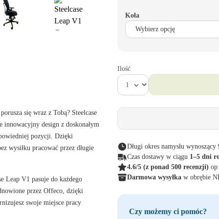
Koła
Ilość
porusza się wraz z Tobą? Steelcase
bie innowacyjny design z doskonałym
powiedniej pozycji. Dzięki
Długi okres namysłu wynoszący
ez wysiłku pracować przez długie
Czas dostawy w ciągu
1–5 dni r
4.6/5
(z ponad 500 recenzji)
op
Darmowa wysyłka
w obrębie 
se Leap V1 pasuje do każdego
dnowione przez Offeco, dzięki
nizujesz swoje miejsce pracy
Czy możemy ci pomóc?