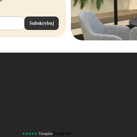
Subskrybuj
TrustPilot
★★★★★
Trustpilot