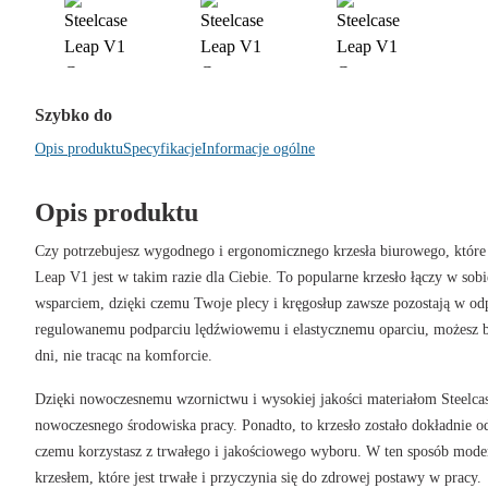
Szybko do
Opis produktu
Specyfikacje
Informacje ogólne
Opis produktu
Czy potrzebujesz wygodnego i ergonomicznego krzesła biurowego, które 
Leap V1 jest w takim razie dla Ciebie. To popularne krzesło łączy w so
wsparciem, dzięki czemu Twoje plecy i kręgosłup zawsze pozostają w od
regulowanemu podparciu lędźwiowemu i elastycznemu oparciu, możesz b
dni, nie tracąc na komforcie.
Dzięki nowoczesnemu wzornictwu i wysokiej jakości materiałom Steelca
nowoczesnego środowiska pracy. Ponadto, to krzesło zostało dokładnie o
czemu korzystasz z trwałego i jakościowego wyboru. W ten sposób moder
krzesłem, które jest trwałe i przyczynia się do zdrowej postawy w pracy.