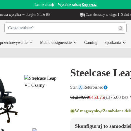
Letnie okazje – Wysokie rabaty
Kup teraz
mowa wysyłka
w obrębie NL & BE
Czas dostawy w ciągu
1–5 dni 
i przechowywanie
Meble designerskie
Gaming
Spotkania
Steelcase Le
Stan
Refurbished
A
€1,239.00
€453.75
(€375.00 bez
W magazynie
Zamówione dziś
Skonfiguruj to samodzie