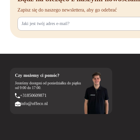
Zapisz się do naszego newslettera, aby go odebrać
Czy możemy ci pomóc?
Jesteśmy dostępni od poniedziałku do piątku
od 9:00 do 17:00.
+31850609871
info@offeco.nl