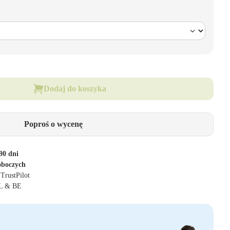
Dodaj do koszyka
Poproś o wycenę
90 dni
oboczych
 TrustPilot
NL & BE