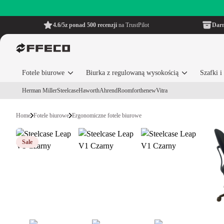
4.6/5
z ponad 500 recenzji
na TrustPilot
Dar
Fotele biurowe
Biurka z regulowaną wysokością
Szafki 
Herman Miller
Steelcase
Haworth
Ahrend
Roomforthenew
Vitra
Home
Fotele biurowe
Ergonomiczne fotele biurowe
Sale