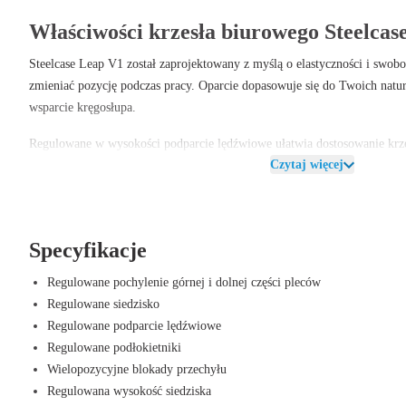
Właściwości krzesła biurowego Steelcas
Steelcase Leap V1 został zaprojektowany z myślą o elastyczności i swob
zmieniać pozycję podczas pracy. Oparcie dopasowuje się do Twoich nat
wsparcie kręgosłupa.
Regulowane w wysokości podparcie lędźwiowe ułatwia dostosowanie krze
Czytaj więcej
regulacja wysokości i głębokości siedziska przyczynia się do prawidłowej
W Offeco Steelcase Leap V1 jest dokładnie sprawdzane, zużyte części są 
odnawiana. Dzięki temu zachowujesz wszystkie zalety tego krzesła biurow
wydaje się być praktycznie nowy. Wysokiej jakości materiały, które wybie
Specyfikacje
długiej żywotności krzesła, a smukły i ponadczasowy design pasuje do n
Regulowane pochylenie górnej i dolnej części pleców
zapewniasz sobie nie tylko wygodny, ale także trwały wybór.
Regulowane siedzisko
Zalety krzesła biurowego Steelcase Lea
Regulowane podparcie lędźwiowe
Regulowane podłokietniki
Elastyczne oparcie bez wysiłku śledzi Twoje ruchy dla optymalnego w
Wielopozycyjne blokady przechyłu
Podparcie lędźwiowe odciąża dolną część pleców i zapobiega dolegl
Regulowana wysokość siedziska
Wysokość i głębokość siedziska łatwo dostosować do zdrowej i aktyw