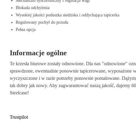
Mechanizm synchroniczny i regulacja wagi
Regulowane podłokietniki, które łatwo dostosowują się do twojego cia
Blokada odchylenia
Technologia LiveBack, która oferuje dynamiczne wsparcie przy każd
Wysokiej jakości poduszka siedziska i oddychająca tapicerka
Trwałe materiały, które są długowieczne i przyjazne dla środowiska.
Regulowany pochył do przodu
Przesuwane siedzisko dla optymalnej i spersonalizowanej pozycji sied
Pełna opcja
Stylowy design, który nadaje każdemu miejscu pracy profesjonalny w
Kupno Steelcase Leap V2
Informacje ogólne
Czy jesteś gotowy, aby podnieść swoje miejsce pracy na wyższy poziom? 
z ergonomicznego krzesła biurowego, które doskonale łączy komfort, fu
Te krzesła biurowe zostały odnowione. Dla nas "odnowione" oznac
Steelcase Leap V2 łatwo w Offeco i ciesz się naszym szybkim czasem dos
sprawdzone, ewentualnie ponownie tapicerowane, wyposażone w 
dniowym czasem na przemyślenie. Jeśli masz jakiekolwiek pytania, skont
wyczyszczone i w razie potrzeby ponownie pomalowane. Dążymy d
sklep internetowy, aby zamówić bezpośrednio.
tak dobry jak nowy. Aby zagwarantować naszą jakość, dajemy 60 
Steelcase!
Trustpilot