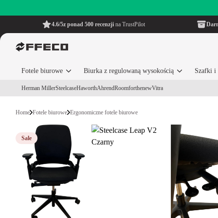
4.6/5
z ponad 500 recenzji
na TrustPilot
Dar
Fotele biurowe
Biurka z regulowaną wysokością
Szafki 
Herman Miller
Steelcase
Haworth
Ahrend
Roomforthenew
Vitra
Home
Fotele biurowe
Ergonomiczne fotele biurowe
Sale