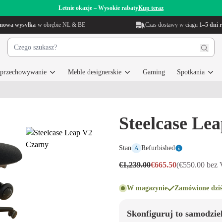
Letnie okazje – Wysokie rabaty
Kup teraz
mowa wysyłka
w obrębie NL & BE
Czas dostawy w ciągu
1–5 dni 
i przechowywanie
Meble designerskie
Gaming
Spotkania
Steelcase Le
Stan
Refurbished
A
€1,239.00
€665.50
(€550.00 bez
W magazynie
Zamówione dziś
Skonfiguruj to samodzie