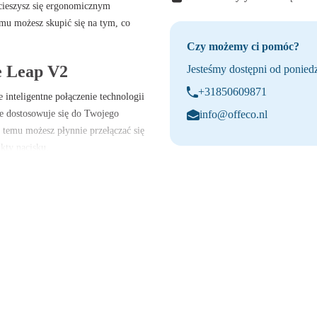
cieszysz się ergonomicznym
emu możesz skupić się na tym, co
Czy możemy ci pomóc?
e Leap V2
Jesteśmy dostępni od poniedz
+31850609871
 inteligentne połączenie technologii
ie dostosowuje się do Twojego
info@offeco.nl
 temu możesz płynnie przełączać się
kty nacisku.
 przesuwane siedzisko, co
eferencji. Wygodne oparcie krzesła
o Twoich ruchów, aby promować
e umożliwiają łatwą regulację
jesz nie tylko nowoczesny i
, które maksymalnie odciąża plecy i
p V2