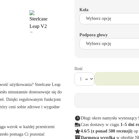
Koła
Podpora głowy
Ilość
twość użytkowania? Steelcase Leap
esło nieustannie dostosowuje się do
zień. Dzięki regulowanym funkcjom
który ceni sobie zdrowe i wygodne
Długi okres namysłu wynoszący
Czas dostawy w ciągu
1–5 dni r
iąga wzrok w każdej przestrzeni
4.6/5
(z ponad 500 recenzji)
op
rzesło pomaga Ci pozostać
Darmowa wysyłka
w obrębie 