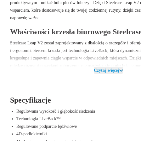
produktywnym i unikać bólu pleców lub szyi. Dzięki Steelcase Leap V2 
wsparciem, które dostosowuje się do twojej codziennej rutyny, dzięki cz
naprawdę ważne.
Właściwości krzesła biurowego Steelcas
Steelcase Leap V2 został zaprojektowany z dbałością o szczegóły i oferuje
i ergonomii. Sercem krzesła jest technologia LiveBack, która dynamiczn
kręgosłupa i zapewnia ciągłe wsparcie w odpowiednich miejscach. Dzięki
między różnymi pozycjami roboczymi, nie martwiąc się o niechciane pun
Czytaj więcej
Dodatkowo Leap V2 jest wyposażony w regulowane wsparcie lędźwiowe i
umożliwia łatwe dostosowanie krzesła do twojego wzrostu i osobistych pr
wykorzystuje elastyczne materiały, które z łatwością dopasowują się d
Specyfikacje
zdrową pozycję siedzącą. Całość dopełniają trwałe podłokietniki 4D, któr
wysokości, szerokości, głębokości i kierunku obrotu. W ten sposób zysku
Regulowana wysokość i głębokość siedzenia
elegancki design, ale także niezawodne i łatwe w użyciu krzesło biurowe
Technologia LiveBack™
szyję.
Regulowane podparcie lędźwiowe
4D-podłokietniki
Zalety krzesła biurowego Steelcase Lea