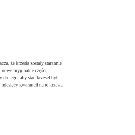
ła i pozycji roboczej.
ym ruchu.
zącej.
ygląd.
Dzięki Steelcase Leap V2 korzystasz
nkcjonalność i styl. Zamów swój
za, że krzesła zostały starannie
tawy, przyjazną obsługą i 90-
nowe oryginalne części,
aktuj się z nami lub odwiedź nasz
o tego, aby stan krzeseł był
miesięcy gwarancji na te krzesła