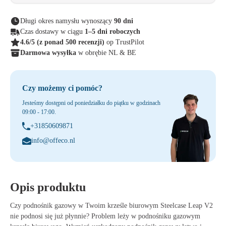
Długi okres namysłu wynoszący
90 dni
Czas dostawy w ciągu
1–5 dni roboczych
4.6/5
(z ponad 500 recenzji)
op TrustPilot
Darmowa wysyłka
w obrębie NL & BE
Czy możemy ci pomóc?
Jesteśmy dostępni od poniedziałku do piątku w godzinach
09:00 - 17:00.
+31850609871
info@offeco.nl
Opis produktu
Czy podnośnik gazowy w Twoim krześle biurowym Steelcase Leap V2
nie podnosi się już płynnie? Problem leży w podnośniku gazowym