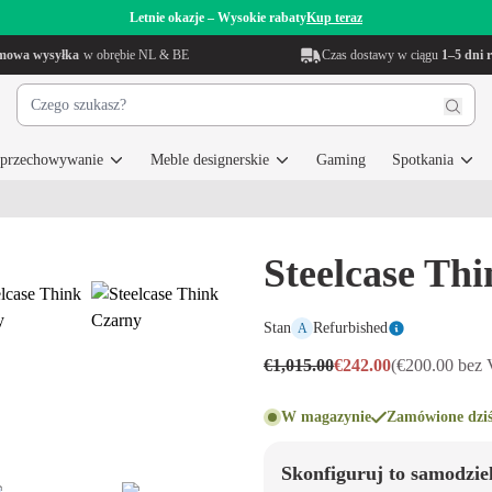
Letnie okazje – Wysokie rabaty
Kup teraz
mowa wysyłka
w obrębie NL & BE
Czas dostawy w ciągu
1–5 dni 
i przechowywanie
Meble designerskie
Gaming
Spotkania
Steelcase Th
Stan
Refurbished
A
€1,015.00
€242.00
(€200.00 bez
W magazynie
Zamówione dziś
Skonfiguruj to samodzie