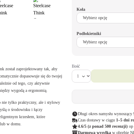
Koła
Podłokietniki
Ilość
ink został zaprojektowany tak, aby
tomatycznie dopasowuje się do twojej
ależnie od tego, czy aktywnie
 między wygodą a ergonomią.
nie tylko praktyczny, ale i stylowy
ślą o środowisku i łączy
Długi okres namysłu wynoszący
eligentnym krzesłem, które
Czas dostawy w ciągu
1–5 dni r
 lub w domu.
4.6/5
(z ponad 500 recenzji)
op
Darmowa wysyłka
w obrębie 