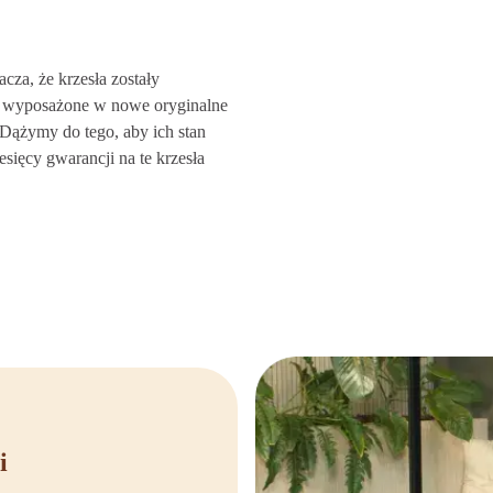
 łączy inteligentny design z
centracją. Zamów Steelcase Think
iowego okresu zwrotu. Masz pytania?
cza, że krzesła zostały
woje krzesło Think już dziś.
, wyposażone w nowe oryginalne
Dążymy do tego, aby ich stan
sięcy gwarancji na te krzesła
i