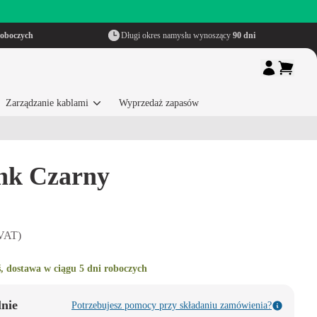
roboczych
Długi okres namysłu wynoszący
90 dni
Zarządzanie kablami
Wyprzedaż zapasów
ink Czarny
 VAT)
, dostawa w ciągu 5 dni roboczych
lnie
Potrzebujesz pomocy przy składaniu zamówienia?