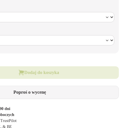
Dodaj do koszyka
Poproś o wycenę
90 dni
oboczych
 TrustPilot
NL & BE