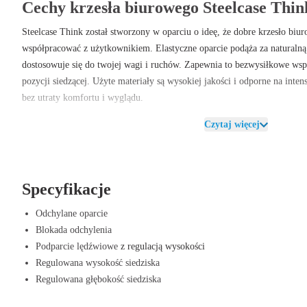
Cechy krzesła biurowego Steelcase Thin
Steelcase Think został stworzony w oparciu o ideę, że dobre krzesło biu
współpracować z użytkownikiem. Elastyczne oparcie podąża za naturalną 
dostosowuje się do twojej wagi i ruchów. Zapewnia to bezwysiłkowe wspar
pozycji siedzącej. Użyte materiały są wysokiej jakości i odporne na inte
bez utraty komfortu i wyglądu.
Czytaj więcej
Ponadto Think jest łatwy w obsłudze — reaguje intuicyjnie na twoje ruc
wygodnie bez potrzeby wielu regulacji. To idealne rozwiązanie dla nowoc
się elastyczność i prostota obsługi.
Zalety krzesła Steelcase Think
Specyfikacje
Inteligentne wsparcie automatycznie dopasowujące się do postawy.
Odchylane oparcie
Wygodna i intuicyjna konstrukcja, odpowiednia dla każdego stylu pra
Blokada odchylenia
Trwała budowa z ekologicznych materiałów.
Podparcie lędźwiowe
z regulacją wysokości
Nowoczesny, elegancki design pasujący do każdego biura.
Regulowana wysokość siedziska
Zapewnia długotrwały komfort i maksymalną produktywność.
Regulowana głębokość siedziska
Kup Steelcase Think