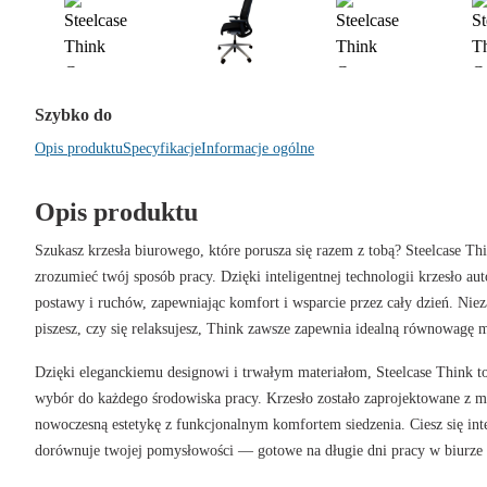
Szybko do
Opis produktu
Specyfikacje
Informacje ogólne
Opis produktu
Szukasz krzesła biurowego, które porusza się razem z tobą? Steelcase Th
zrozumieć twój sposób pracy. Dzięki inteligentnej technologii krzesło au
postawy i ruchów, zapewniając komfort i wsparcie przez cały dzień. Niez
piszesz, czy się relaksujesz, Think zawsze zapewnia idealną równowagę
Dzięki eleganckiemu designowi i trwałym materiałom, Steelcase Think to 
wybór do każdego środowiska pracy. Krzesło zostało zaprojektowane z my
nowoczesną estetykę z funkcjonalnym komfortem siedzenia. Ciesz się int
dorównuje twojej pomysłowości — gotowe na długie dni pracy w biurze