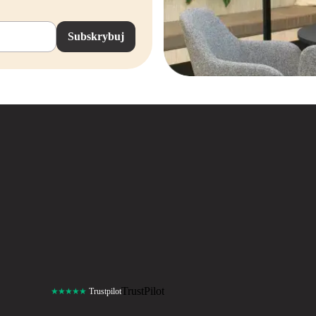
Subskrybuj
TrustPilot
★★★★★
Trustpilot