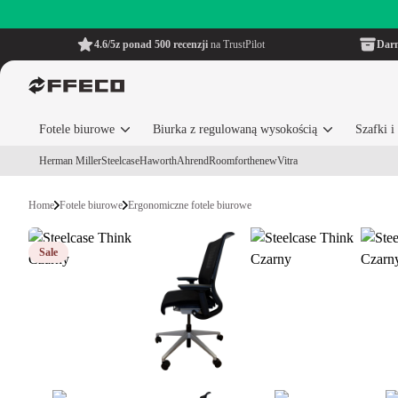
4.6/5
z ponad 500 recenzji
na TrustPilot
Dar
Fotele biurowe
Biurka z regulowaną wysokością
Szafki 
Herman Miller
Steelcase
Haworth
Ahrend
Roomforthenew
Vitra
Home
Fotele biurowe
Ergonomiczne fotele biurowe
Sale