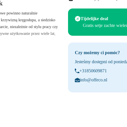
k
rowe powinno naturalnie
Tijdelijke deal
krzywizną kręgosłupa, a siedzisko
Gratis setje zachte wiel
cie, niezależnie od stylu pracy czy
nsywne użytkowanie przez wiele lat,
hy, dzięki czemu możesz siedzieć
Czy możemy ci pomóc?
zesnych miejsc pracy, gdzie liczy
Jesteśmy dostępni od poniedz
+31850609871
info@offeco.nl
cy.