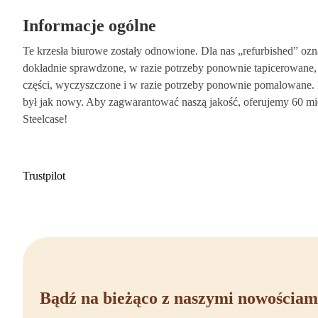
Chcesz, aby twoje dni pracy były naprawdę wygodniejsze? Steelcase Think
Informacje ogólne
naturalną ergonomią, dzięki czemu możesz pracować komfortowo i z kon
w Offeco i skorzystaj z szybkiej dostawy, przyjaznej obsługi oraz 90-dn
Te krzesła biurowe zostały odnowione. Dla nas „refurbished” ozna
Skontaktuj się z nami lub odwiedź nasz sklep internetowy, aby zamówić s
dokładnie sprawdzone, w razie potrzeby ponownie tapicerowane
części, wyczyszczone i w razie potrzeby ponownie pomalowane. 
był jak nowy. Aby zagwarantować naszą jakość, oferujemy 60 mie
Steelcase!
Trustpilot
Bądź na bieżąco z naszymi nowościam