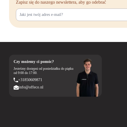
Zapisz się do naszego newslettera, aby go odebrać
Czy możemy ci pomóc?
Jesteśmy dostępni od poniedziałku do piątku
od 9:00 do 17:00.
+31850609871
info@offeco.nl