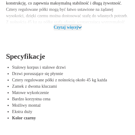
konstrukcję
, co zapewnia maksymalną stabilność i długą żywotność.
Cztery regulowane półki
mogą być łatwo ustawione na żądanej
wysokości, dzięki czemu można dostosować szafę do własnych potrzeb.
Z
nośnością 45 kg na półkę
szafa oferuje wystarczającą wytrzymałość
Czytaj więcej
zarówno dla dokumentów, jak i cięższych materiałów.
Drzwi skrzydłowe są zamykane
i dostarczane z
solidnym zamkiem i
dwoma kluczami
, dzięki czemu poufne lub wartościowe przedmioty
mogą być bezpiecznie przechowywane.
Specyfikacje
Zalety Szafy na Akta 200/120/60 cm
Stalowy korpus i stalowe drzwi
Drzwi poruszające się płynnie
Trwała i solidna – Spawana stalowa konstrukcja dla maksymalnej
Cztery regulowane półki z nośnością około 45 kg każda
stabilności i długiej żywotności.
Zamek z dwoma kluczami
Duże możliwości przechowywania – Wysokość 200 cm i cztery
Matowe wykończenie
regulowane półki dla elastycznego układu.
Bardzo korzystna cena
Wysoka nośność – Półki o nośności 45 kg każda.
Możliwy montaż
Bezpieczne i zamykane – Wyposażona w zamek i dwa klucze dla
Ekstra duży
dodatkowego zabezpieczenia.
Kolor czarny
Wszechstronność użytkowania – Odpowiednia dla biur, warsztatów,
magazynów i przestrzeni magazynowych.
Łatwość aranżacji – Regulowane półki dla optymalnego układu.