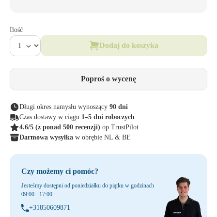
Ilość
Dodaj do koszyka
Poproś o wycenę
Długi okres namysłu wynoszący
90 dni
Czas dostawy w ciągu
1–5 dni roboczych
4.6/5
(z ponad 500 recenzji)
op TrustPilot
Darmowa wysyłka
w obrębie NL & BE
Czy możemy ci pomóc?
Jesteśmy dostępni od poniedziałku do piątku w godzinach
09:00 - 17:00.
+31850609871