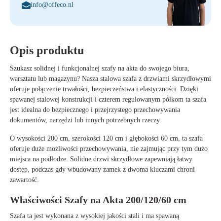
info@offeco.nl
Opis produktu
Szukasz
solidnej i funkcjonalnej szafy na akta
do swojego biura,
warsztatu lub magazynu? Nasza
stalowa szafa z drzwiami skrzydłowymi
oferuje połączenie
trwałości, bezpieczeństwa i elastyczności
. Dzięki
spawanej stalowej konstrukcji
i
czterem regulowanym półkom
ta szafa
jest idealna do bezpiecznego i przejrzystego przechowywania
dokumentów, narzędzi lub innych potrzebnych rzeczy.
O wysokości
200 cm
, szerokości
120 cm
i głębokości
60 cm
, ta szafa
oferuje
duże możliwości przechowywania
, nie zajmując przy tym dużo
miejsca na podłodze.
Solidne drzwi skrzydłowe
zapewniają łatwy
dostęp, podczas gdy
wbudowany zamek z dwoma kluczami
chroni
zawartość.
Właściwości Szafy na Akta 200/120/60 cm
Szafa ta jest wykonana z
wysokiej jakości stali
i ma
spawaną