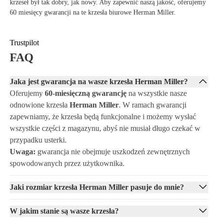
krzeseł był tak dobry, jak nowy. Aby zapewnić naszą jakość, oferujemy
Stylowy design pasuje do każdego wnętrza domu lub biura
60 miesięcy gwarancji na te krzesła biurowe Herman Miller.
Kup Herman Miller Aeron Remastered
Czy jesteś gotów zainwestować w najlepszy komfort siedzenia i
zmodernizować swoje miejsce pracy? W Offeco zamówisz Herman
Trustpilot
Miller Aeron Remastered z 60-miesięczną gwarancją, dzięki czemu
FAQ
możesz być pewny, że Twoje nowe krzesło biurowe będzie służyć przez
długi czas. Skontaktuj się z nami jeszcze dziś lub złóż zamówienie
Jaka jest gwarancja na wasze krzesła Herman Miller?
online i sam przekonaj się, jak to krzesło podnosi Twoją produktywność
i komfort siedzenia na wyższy poziom.
Oferujemy
60-miesięczną gwarancję
na wszystkie nasze
odnowione krzesła
Herman Miller
. W ramach gwarancji
zapewniamy, że krzesła będą funkcjonalne i możemy wysłać
wszystkie części z magazynu, abyś nie musiał długo czekać w
przypadku usterki.
Uwaga:
gwarancja nie obejmuje uszkodzeń zewnętrznych
spowodowanych przez użytkownika.
Jaki rozmiar krzesła Herman Miller pasuje do mnie?
W jakim stanie są wasze krzesła?