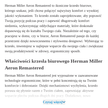
Herman Miller Aeron Remastered to ikoniczne krzesło biurowe,
którego szukasz, jeśli chcesz połączyć najwyższy komfort z wysokiej
jakości wykonaniem. To krzesło zostało zaprojektowane, aby poprawić
Twoją pozycję podczas pracy i zapewnić długotrwały komfort
siedzenia, wykorzystując oddychające materiały, które doskonale
dopasowują się do kształtu Twojego ciała. Niezależnie od tego, czy
pracujesz w domu, czy w biurze, Aeron Remastered pasuje do każdej
przestrzeni dzięki nowoczesnemu i stylowemu designowi. Wybierając to
krzesło, inwestujesz w najlepsze wsparcie dla swojego ciała i zwiększasz
swoją produktywność w zdrowy, ergonomiczny sposób.
Właściwości krzesła biurowego Herman Miller
Aeron Remastered
Herman Miller Aeron Remastered jest wyposażone w zaawansowane
technologie ergonomiczne, które w pełni koncentrują się na Twoim
komforcie i dobrostanie. Dzięki mechanizmowi wychylenia, krzesło
porusza się płynnie razem z Twoim ciałem, zapewniając aktywne
wsparcie pleców podczas długich dni pracy. Dodatkowo, nowo
zaprojektowane oparcie z oddychających materiałów zapewnia
Czytaj więcej
optymalną cyrkulację powietrza, dzięki czemu nawet w ciepłe dni