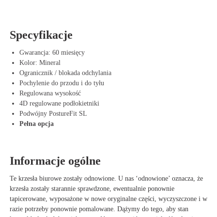
czujesz się przyjemnie chłodno.
Projekt Aeron Remastered koncentruje się na elastyczności i wsparciu.
Specyfikacje
Siedzisko i oparcie dostosowują się do kształtu Twojego ciała i
równomiernie rozkładają nacisk, redukując napięcie w szyi, plecach i
Gwarancja: 60 miesięcy
biodrach. Dzięki temu możesz bez wysiłku pracować przez dłuższy
Kolor: Mineral
czas, nie obciążając swojej postawy.
Ogranicznik / blokada odchylania
To krzesło biurowe jest ponadto wykonane z trwałych materiałów
Pochylenie do przodu i do tyłu
zapewniających solidną konstrukcję i długą żywotność. Offeco oferuje
Regulowana wysokość
je jako odnowiony egzemplarz, co oznacza, że został starannie
4D regulowane podłokietniki
sprawdzony, dokładnie wyczyszczony i zaopatrzony w nowe części,
Podwójny PostureFit SL
jeśli było to konieczne. W ten sposób nie tylko korzystasz z wysokiej
Pełna opcja
jakości krzesła biurowego, ale także przyczyniasz się do
zrównoważonego środowiska pracy przez ponowne wykorzystanie.
Informacje ogólne
Zalety Herman Miller Aeron Remastered
Te krzesła biurowe zostały odnowione. U nas ‘odnowione’ oznacza, że
Regulowane podłokietniki zapewniające optymalny komfort
krzesła zostały starannie sprawdzone, ewentualnie ponownie
Oddychające materiały zmniejszające nacisk na plecy i szyję
tapicerowane, wyposażone w nowe oryginalne części, wyczyszczone i w
Wspiera zdrową postawę dzięki ergonomicznemu designowi
razie potrzeby ponownie pomalowane. Dążymy do tego, aby stan
Trwałe materiały przedłużają żywotność krzesła