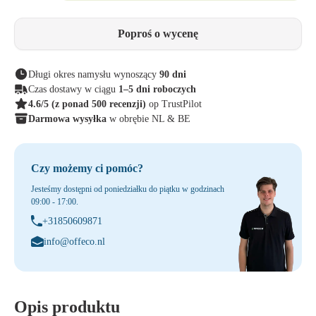
Poproś o wycenę
Długi okres namysłu wynoszący
90 dni
Czas dostawy w ciągu
1–5 dni roboczych
4.6/5
(z ponad 500 recenzji)
op TrustPilot
Darmowa wysyłka
w obrębie NL & BE
Czy możemy ci pomóc?
Jesteśmy dostępni od poniedziałku do piątku w godzinach
09:00 - 17:00.
+31850609871
info@offeco.nl
Opis produktu