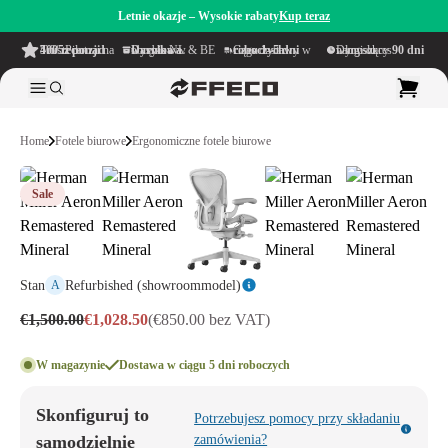
Letnie okazje – Wysokie rabaty
Kup teraz
4.6/5
z ponad 500 recenzji
na TrustPilot
Darmowa wysyłka
w obrębie NL & BE
Czas dostawy w ciągu
1–5 dni roboczych
Długi okres namysłu wynoszący
90 dni
Home
Fotele biurowe
Ergonomiczne fotele biurowe
Sale
Stan
Refurbished (showroommodel)
A
€1,500.00
€1,028.50
(€850.00 bez VAT)
W magazynie
Dostawa w ciągu 5 dni roboczych
Skonfiguruj to
Potrzebujesz pomocy przy składaniu
samodzielnie
zamówienia?