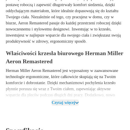
postawę roboczą i zapewnić długotrwały komfort siedzenia, dzięki
oddychającym materiałom, które idealnie dopasowują się do kształtu
Twojego ciała. Niezależnie od tego, czy pracujesz w domu, czy w
biurze, Aeron Remastered pasuje do każdej przestrzeni roboczej dzięki
nowoczesnemu i stylowemu designowi. Inwestując w to krzesło,
inwestujesz w najlepsze wsparcie dla swojego ciała i zwiększasz swoją
produktywność w zdrowy, ergonomiczny sposób.
Właściwości krzesła biurowego Herman Miller
Aeron Remastered
Herman Miller Aeron Remastered jest wyposażony w zaawansowane
technologie ergonomiczne, które całkowicie skupiają się na Twoim
komforcie i dobrostanie. Dzięki mechanizmowi pochylenia krzesło
płynnie porusza się wraz z Twoim ciałem, zapewniając aktywne
wsparcie dla pleców podczas długich dni pracy. Dodatkowo, nowo
zaprojektowane oparcie z oddychającymi materiałami zapewnia
Czytaj więcej
optymalną cyrkulację powietrza, dzięki czemu nawet w ciepłe dni
czujesz się komfortowo i chłodno.
Podczas projektowania Aeron Remastered położono nacisk na