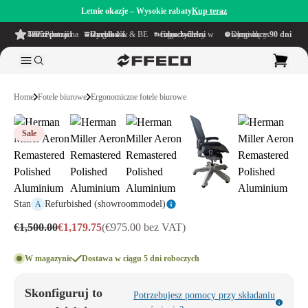
Letnie okazje – Wysokie rabaty
Kup teraz
4.6/5
z ponad 500 recenzji
na TrustPilot
Darmowa wysyłka
w obrębie NL & BE
Czas dostawy w ciągu
1–5 dni roboczych
Długi okres namysłu wynoszący
90 dni
Home
Fotele biurowe
Ergonomiczne fotele biurowe
Sale
Stan
Refurbished (showroommodel)
A
€1,500.00
€1,179.75
(€975.00 bez VAT)
W magazynie
Dostawa w ciągu 5 dni roboczych
Skonfiguruj to
Potrzebujesz pomocy przy składaniu