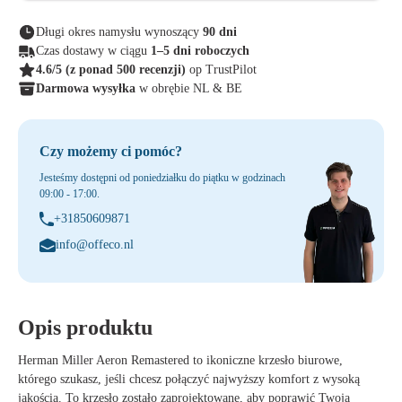
Długi okres namysłu wynoszący
90 dni
Czas dostawy w ciągu
1–5 dni roboczych
4.6/5
(z ponad 500 recenzji)
op TrustPilot
Darmowa wysyłka
w obrębie NL & BE
Czy możemy ci pomóc?
Jesteśmy dostępni od poniedziałku do piątku w godzinach
09:00 - 17:00.
+31850609871
info@offeco.nl
Opis produktu
Herman Miller Aeron Remastered to ikoniczne krzesło biurowe,
którego szukasz, jeśli chcesz połączyć najwyższy komfort z wysoką
jakością. To krzesło zostało zaprojektowane, aby poprawić Twoją