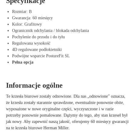
Specyfikacje
elastyczność i wsparcie. Siedzisko i oparcie dopasowują się do kształtu
Twojego ciała i równomiernie rozkładają nacisk, dzięki czemu mniej
Rozmiar: B
odczuwasz napięcie w szyi, plecach i biodrach. Dzięki temu możesz bez
Gwarancja: 60 miesięcy
wysiłku pracować przez dłuższy czas, nie rezygnując z wygodnej
Kolor: Grafitowy
postawy.
Ogranicznik odchylania / blokada odchylania
To krzesło biurowe zostało ponadto wykonane z trwałych materiałów,
Pochylenie do przodu i do tyłu
które zapewniają solidną konstrukcję i długi okres użytkowania. Offeco
Regulowana wysokość
oferuje je jako egzemplarz odnowiony, co oznacza, że zostało dokładnie
4D regulowane podłokietniki
sprawdzone, starannie wyczyszczone i wyposażone w nowe części, gdy
Podwójne wsparcie PostureFit SL
było to konieczne. Dzięki temu korzystasz nie tylko z wysokiej jakości
Pełna opcja
krzesła biurowego, ale również przyczyniasz się do zrównoważonego
środowiska pracy poprzez ponowne użytkowanie.
Informacje ogólne
Zalety Herman Miller Aeron Remastered
Te krzesła biurowe zostały odnowione. Dla nas „odnowione” oznacza,
Regulowane podłokietniki zapewniają optymalny komfort
że krzesła zostały starannie sprawdzone, ewentualnie ponownie obite,
Oddychające materiały zmniejszają nacisk na plecy i szyję
wyposażone w nowe oryginalne części, wyczyszczone i w razie
Wspiera zdrową postawę dzięki ergonomicznemu designowi
potrzeby ponownie pomalowane. Dążymy do tego, aby stan krzeseł był
Trwałe materiały wydłużają żywotność krzesła
jak nowy. Aby zapewnić naszą jakość, oferujemy 60 miesięcy gwarancji
Stylowy design pasuje do każdej domowej lub biurowej aranżacji
na te krzesła biurowe Herman Miller.
Kupno Herman Miller Aeron Remastered