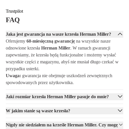
Czy jesteś gotowy, aby zainwestować w najlepszy komfort siedzenia i
podnieść poziom swojej przestrzeni roboczej? W Offeco zamówisz
Trustpilot
Herman Miller Aeron Remastered z 60-miesięczną gwarancją, dzięki
FAQ
czemu możesz być pewien, że Twoje nowe krzesło biurowe będzie
trwałe. Skontaktuj się z nami już dziś lub złóż zamówienie online i
Jaka jest gwarancja na wasze krzesła Herman Miller?
przekonaj się sam, jak to krzesło podnosi Twoją produktywność i
komfort siedzenia na wyższy poziom.
Oferujemy
60-miesięczną gwarancję
na wszystkie nasze
odnowione krzesła
Herman Miller
. W ramach gwarancji
zapewniamy, że krzesła będą funkcjonalne i możemy wysłać
wszystkie części z magazynu, abyś nie musiał długo czekać w
przypadku usterki.
Uwaga:
gwarancja nie obejmuje uszkodzeń zewnętrznych
spowodowanych przez użytkownika.
Jaki rozmiar krzesła Herman Miller pasuje do mnie?
W jakim stanie są wasze krzesła?
Nigdy nie siedziałem na krześle Herman Miller. Czy mogę