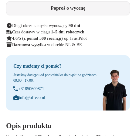
Poproś o wycenę
Długi okres namysłu wynoszący
90 dni
Czas dostawy w ciągu
1–5 dni roboczych
4.6/5
(z ponad 500 recenzji)
op TrustPilot
Darmowa wysyłka
w obrębie NL & BE
Czy możemy ci pomóc?
Jesteśmy dostępni od poniedziałku do piątku w godzinach
09:00 - 17:00.
+31850609871
info@offeco.nl
Opis produktu