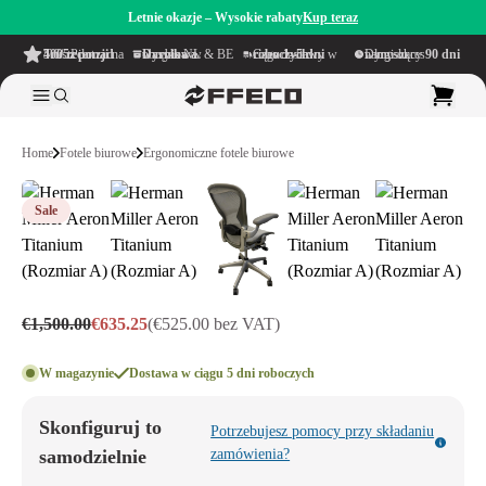
Letnie okazje – Wysokie rabaty
Kup teraz
4.6/5
z ponad 500 recenzji
na TrustPilot
Darmowa wysyłka
w obrębie NL & BE
Czas dostawy w ciągu
1–5 dni roboczych
Długi okres namysłu wynoszący
90 dni
Home
Fotele biurowe
Ergonomiczne fotele biurowe
Sale
€1,500.00
€635.25
(€525.00 bez VAT)
W magazynie
Dostawa w ciągu 5 dni roboczych
Skonfiguruj to
Potrzebujesz pomocy przy składaniu
samodzielnie
zamówienia?