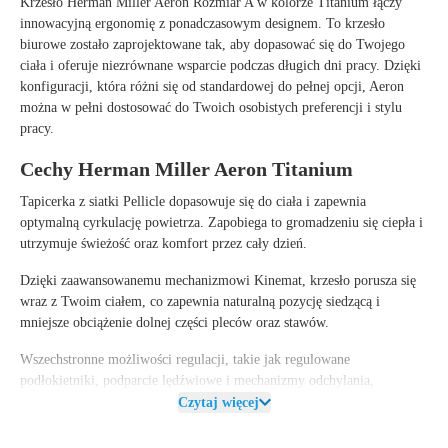
Krzesło
Herman Miller Aeron Rozmiar A w kolorze Titanium
łączy
innowacyjną ergonomię z ponadczasowym designem. To krzesło
biurowe zostało zaprojektowane tak, aby dopasować się do Twojego
ciała i oferuje niezrównane wsparcie podczas długich dni pracy. Dzięki
konfiguracji, która różni się od standardowej do pełnej opcji
, Aeron
można w pełni dostosować do Twoich osobistych preferencji i stylu
pracy.
Cechy Herman Miller Aeron Titanium
Tapicerka z siatki Pellicle dopasowuje się do ciała i zapewnia
optymalną cyrkulację powietrza. Zapobiega to gromadzeniu się ciepła i
utrzymuje świeżość oraz komfort przez cały dzień.
Dzięki zaawansowanemu mechanizmowi Kinemat, krzesło porusza się
wraz z Twoim ciałem, co zapewnia naturalną pozycję siedzącą i
mniejsze obciążenie dolnej części pleców oraz stawów.
Wszechstronne możliwości regulacji, takie jak regulowane
podłokietniki, podparcie lędźwiowe i mechanizmy odchylania,
sprawiają, że to krzesło biurowe jest odpowiednie dla każdego
Czytaj więcej
użytkownika i środowiska pracy.