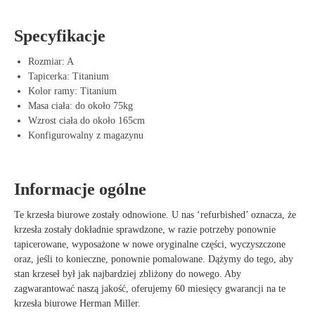
Dzięki stylowemu kolorowi Titanium, krzesło zyskuje nowoczesny i
elegancki wygląd, który bez problemu pasuje zarówno do przestrzeni
Specyfikacje
biurowych, jak i domowych.
Rozmiar: A
Zalety Herman Miller Aeron Titanium
Tapicerka: Titanium
Idealne dopasowanie dla użytkowników średniego wzrostu – Komfort
Kolor ramy: Titanium
i ergonomia w jednym.
Masa ciała: do około 75kg
Oddychająca siatka Pellicle – Zapobiega nagrzewaniu się i wspiera
Wzrost ciała do około 165cm
wentylację.
Konfigurowalny z magazynu
Mechanizm Kinemat – Wspiera naturalne ruchy i zdrową pozycję
siedzącą.
Trwałe i odporne na zużycie – Wysokiej jakości materiały do
Informacje ogólne
długotrwałego użytkowania.
W pełni regulowane – Dostosuj krzesło za pomocą różnych opcji, od
Te krzesła biurowe zostały odnowione. U nas ‘refurbished’ oznacza, że
podstawowych do pełnej opcji.
krzesła zostały dokładnie sprawdzone, w razie potrzeby ponownie
Nowoczesny i elegancki design – Wykończenie Titanium zapewnia
tapicerowane, wyposażone w nowe oryginalne części, wyczyszczone
luksusowy i profesjonalny wygląd.
oraz, jeśli to konieczne, ponownie pomalowane. Dążymy do tego, aby
stan krzeseł był jak najbardziej zbliżony do nowego. Aby
zagwarantować naszą jakość, oferujemy 60 miesięcy gwarancji na te
krzesła biurowe Herman Miller.