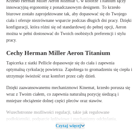
Krzesło
Herman Miller Aeron Rozmiar C w kolorze Titanium
łączy
innowacyjną ergonomię z ponadczasowym designem. To krzesło
biurowe zostało zaprojektowane tak, aby dopasować się do Twojego
ciała i oferuje niezrównane wsparcie podczas długich dni pracy. Dzięki
konfiguracji, która różni się od standardowej do pełnej opcji
, Aeron
można w pełni dostosować do Twoich osobistych preferencji i stylu
pracy.
Cechy Herman Miller Aeron Titanium
Tapicerka z siatki Pellicle dopasowuje się do ciała i zapewnia
optymalną cyrkulację powietrza. Zapobiega to gromadzeniu się ciepła i
utrzymuje świeżość oraz komfort przez cały dzień.
Dzięki zaawansowanemu mechanizmowi Kinemat, krzesło porusza się
wraz z Twoim ciałem, co zapewnia naturalną pozycję siedzącą i
mniejsze obciążenie dolnej części pleców oraz stawów.
Wszechstronne możliwości regulacji, takie jak regulowane
podłokietniki, podparcie lędźwiowe i mechanizmy odchylania,
sprawiają, że to krzesło biurowe jest odpowiednie dla każdego
Czytaj więcej
użytkownika i środowiska pracy.