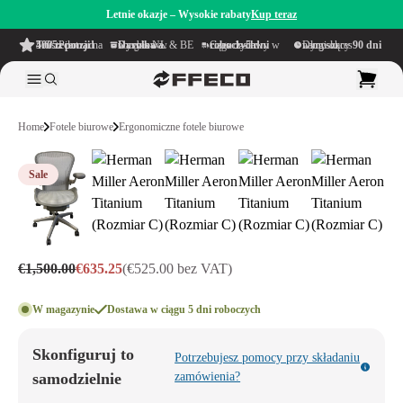
Letnie okazje – Wysokie rabaty
Kup teraz
4.6/5
z ponad 500 recenzji
na TrustPilot
Darmowa wysyłka
w obrębie NL & BE
Czas dostawy w ciągu
1–5 dni roboczych
Długi okres namysłu wynoszący
90 dni
Home
Fotele biurowe
Ergonomiczne fotele biurowe
Sale
€1,500.00
€635.25
(€525.00 bez VAT)
W magazynie
Dostawa w ciągu 5 dni roboczych
Skonfiguruj to
Potrzebujesz pomocy przy składaniu
samodzielnie
zamówienia?