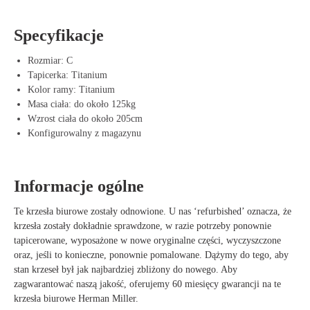
Dzięki stylowemu kolorowi Titanium, krzesło zyskuje nowoczesny i
elegancki wygląd, który bez problemu pasuje zarówno do przestrzeni
Specyfikacje
biurowych, jak i domowych.
Rozmiar: C
Zalety Herman Miller Aeron Titanium
Tapicerka: Titanium
Idealne dopasowanie dla użytkowników średniego wzrostu – Komfort
Kolor ramy: Titanium
i ergonomia w jednym.
Masa ciała: do około 125kg
Oddychająca siatka Pellicle – Zapobiega nagrzewaniu się i wspiera
Wzrost ciała do około 205cm
wentylację.
Konfigurowalny z magazynu
Mechanizm Kinemat – Wspiera naturalne ruchy i zdrową pozycję
siedzącą.
Trwałe i odporne na zużycie – Wysokiej jakości materiały do
Informacje ogólne
długotrwałego użytkowania.
W pełni regulowane – Dostosuj krzesło za pomocą różnych opcji, od
Te krzesła biurowe zostały odnowione. U nas ‘refurbished’ oznacza, że
podstawowych do pełnej opcji.
krzesła zostały dokładnie sprawdzone, w razie potrzeby ponownie
Nowoczesny i elegancki design – Wykończenie Titanium zapewnia
tapicerowane, wyposażone w nowe oryginalne części, wyczyszczone
luksusowy i profesjonalny wygląd.
oraz, jeśli to konieczne, ponownie pomalowane. Dążymy do tego, aby
stan krzeseł był jak najbardziej zbliżony do nowego. Aby
zagwarantować naszą jakość, oferujemy 60 miesięcy gwarancji na te
krzesła biurowe Herman Miller.