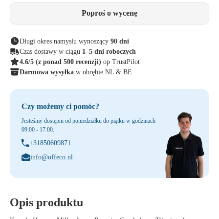
Poproś o wycenę
Długi okres namysłu wynoszący
90 dni
Czas dostawy w ciągu
1–5 dni roboczych
4.6/5
(z ponad 500 recenzji)
op TrustPilot
Darmowa wysyłka
w obrębie NL & BE
Czy możemy ci pomóc?
Jesteśmy dostępni od poniedziałku do piątku w godzinach
09:00 - 17:00.
+31850609871
info@offeco.nl
Opis produktu