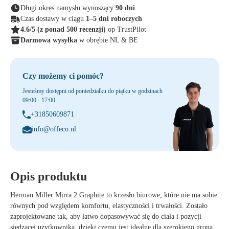
Długi okres namysłu wynoszący
90 dni
Czas dostawy w ciągu
1–5 dni roboczych
4.6/5
(z ponad 500 recenzji)
op TrustPilot
Darmowa wysyłka
w obrębie NL & BE
Czy możemy ci pomóc?
Jesteśmy dostępni od poniedziałku do piątku w godzinach
09:00 - 17:00.
+31850609871
info@offeco.nl
Opis produktu
Herman Miller Mirra 2 Graphite to krzesło biurowe, które nie ma sobie
równych pod względem komfortu, elastyczności i trwałości. Zostało
zaprojektowane tak, aby łatwo dopasowywać się do ciała i pozycji
siedzącej użytkownika, dzięki czemu jest idealne dla szerokiego grona